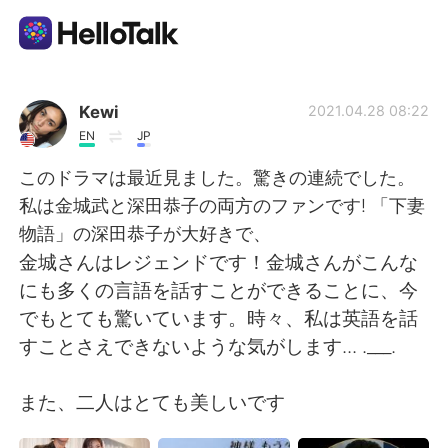
Language Exchange App
Kewi
2021.04.28 08:22
EN
JP
AI Grammar Checker
このドラマは最近見ました。驚きの連続でした。
私は金城武と深田恭子の両方のファンです! 「下妻
English
物語」の深田恭子が大好きで、
金城さんはレジェンドです！金城さんがこんな
にも多くの言語を話すことができることに、今
简体中文
繁體中文
でもとても驚いています。時々、私は英語を話
すことさえできないような気がします... .___.
Español
العربية
また、二人はとても美しいです
Français
Deutsch