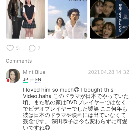
日本語
한국어
Русский
ไทย
Indonesia
Italiano
Türkçe
Tiếng Việt
51
7
Comments
Português
Mint Blue
2021.04.28 14:32
JP
EN
I loved him so much😍 I bought this
Video.haha このドラマが日本でやっていた
頃、まだ私の家はDVDプレイヤーではなく
でビデオプレイヤーでした🤣笑 ここ何年も
彼は日本のドラマや映画には出ていなくて
残念です。 深田恭子は今も変わらずに可愛
いですね😍