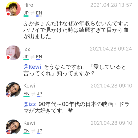
Hiro
2021.04.28 13:57
JP
EN
ふかきょんだけなぜか年取らないんですよ
ハワイで見かけた時は綺麗すぎて目から血
が出ました
izz
2021.04.28 09:24
JP
EN
@Kewi
そうなんですね。「愛していると
言ってくれ」知ってますか？
Kewi
2021.04.28 09:10
EN
JP
@izz
90年代～00年代の日本の映画・ドラ
マが大好きです。💗
Kewi
2021.04.28 09:10
EN
JP