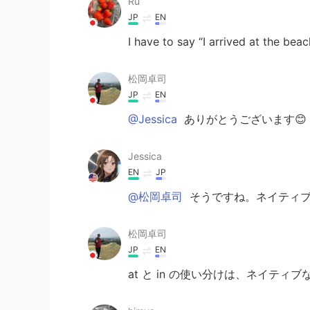
Ru
JP
EN
I have to say “I arrived at the beac
松岡卓司
JP
EN
@Jessica
ありがとうございます😊
Jessica
EN
JP
@松岡卓司
そうですね。ネイティブ
松岡卓司
JP
EN
at と in の使い分けは、ネイティ