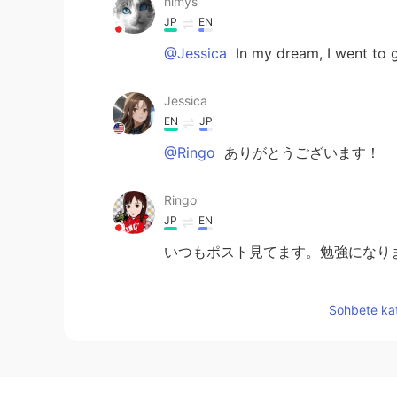
himys
JP
EN
@Jessica
In my dream, I went to g
Jessica
EN
JP
@Ringo
ありがとうございます！
Ringo
JP
EN
いつもポスト見てます。勉強になり
yasaguredahko
Sohbete kat
JP
IT
@Jessica
有り難う😉