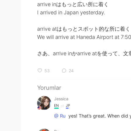
arrive inはもっと広い所に着く
I arrived in Japan yesterday.
arrive atはもっとスポット的な所に着く
We will arrive at Haneda Airport at 7:5
さあ、arrive inかarrive atを使
53
24
Yorumlar
Jessica
EN
JP
@ Ru
yes! That’s great. When did 