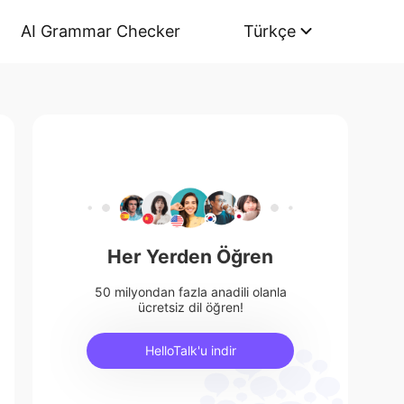
AI Grammar Checker
Türkçe
Her Yerden Öğren
50 milyondan fazla anadili olanla
ücretsiz dil öğren!
HelloTalk'u indir