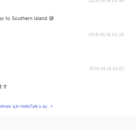
2019.05.18 05:44
o to Southern island 😅
2019.05.18 05:38
2019.05.18 02:07
ます
2019.05.18 01:36
ılmak için HelloTalk'u aç