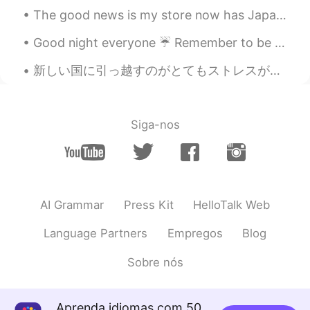
The good news is my store now has Japanese Kobe Wagu😁 The bad news is at $30 a pound/$66 kilogram...
Good night everyone ☔ Remember to be happy and smile! Your smile could light up someone else's day 😊
新しい国に引っ越すのがとてもストレスが多いですね〜😅 でもすぐに私は日本にいるでしょう！あと3週間！ 頑張ります😤👏🏻笑 みんなさん、返信が遅くなってごめんなさい🙇🏻‍♀️ すぐに返信するため...
Siga-nos
AI Grammar
Press Kit
HelloTalk Web
Language Partners
Empregos
Blog
Sobre nós
Aprenda idiomas com 50