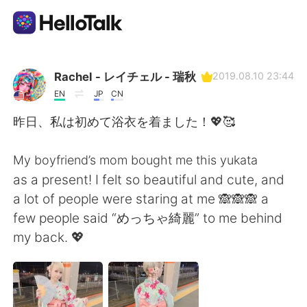
Aplicativo de troca de idioma
Rachel - レイチェル - 瑞秋
2019.08.10 23:44
EN
JP
CN
AI Grammar Checker
昨日、私は初めて浴衣を着ました！💖🥰
Português
My boyfriend’s mom bought me this yukata
as a present! I felt so beautiful and cute, and
a lot of people were staring at me 🙈🙈🙈 a
English
简体中文
few people said “めっちゃ綺麗” to me behind
my back. 💖
繁體中文
Español
العربية
Français