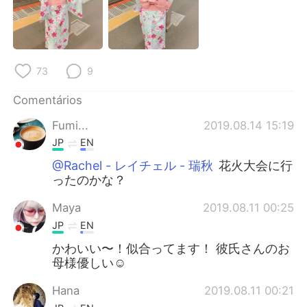
Deutsch
日本語
한국어
Русский
73
9
ไทย
Indonesia
Comentários
Italiano
Türkçe
Fumi...
2019.08.14 15:19
Tiếng Việt
JP
EN
@Rachel - レイチェル - 瑞秋
花火大会に行
ったのかな？
Maya
2019.08.11 00:25
JP
EN
かわいい〜！似合ってます！ 彼氏さんのお
母様優しい☺
Hana
2019.08.11 00:21