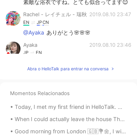
素敵な浴衣ですね。とても似合ってます😊
Rachel - レイチェル - 瑞秋
2019.08.10 23:47
EN
JP
CN
@Ayaka
ありがとう🌸🌸🌸
Ayaka
2019.08.10 23:46
JP
EN
素敵です！お似合いです❤️
Abra o HelloTalk para entrar na conversa
Momentos Relacionados
Today, I met my first friend in HelloTalk. we went got Coffee and ended up going to Izakaya and ...
When I could actually leave the house These pictures are from Schwerin and London :) - Crooked (...
Good morning from London 🇬🇧💐🌼, I wish a beautiful , wonderful and an awesome day everyone !! Happ...