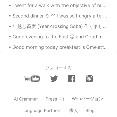
I went for a walk with the objective of buying a bubble tea, now I'm at the old port of Montreal,...
Second dinner 🍲 ^^ I was so hungry after midnight 🕛 was craving Italian 🇮🇹 I wanted to eat lasagn...
年越し蕎麦 (Year crossing Soba) 作りました☺️かき揚げそば~~ 日本は私の人生には本当に大きな影響があって、本当に感謝してるので、今日はこれ作ってそれを見せたかった☺️ ...
Good evening to the East 🌝 and Good morning to the West🌞🌻 If you have some time send me a text a...
Good morning today breakfast is Omelette with red peppers 🫑 yellow peppers, spinach and Brie chee...
フォローする
Webバージョン
AI Grammar
Press Kit
求人
Language Partners
Blog