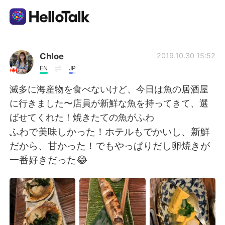
語学交換アプリ
Chloe
2019.10.30 15:52
EN
JP
AI Grammar Checker
滅多に海産物を食べないけど、今日は魚の居酒屋
に行きました〜店員が新鮮な魚を持ってきて、選
日本語
ばせてくれた！焼きたての魚がふわ
ふわで美味しかった！ホテルもでかいし、新鮮
だから、甘かった！でもやっぱりだし卵焼きが
English
简体中文
一番好きだった😂
繁體中文
Español
العربية
Français