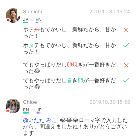
Shinichi
2019.10.30 16:24
JP
EN
ホテ
ル
もでかいし、新鮮だから、甘か
った！
ホ
タ
テもでかいし、新鮮だから、甘か
った！
でもやっぱりだし
卵焼
きが一番好きだ
った😂
でもやっぱりだし
巻
き
卵
が一番好きだ
った😂
Chloe
2019.10.30 15:59
EN
JP
@いたた みこ
😂😂😂ローマ字で入力した
から、間違えましたね！ありがとうござい
ます