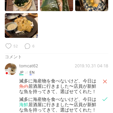
Deutsch
한국어
Русский
ไทย
Indonesia
Italiano
Türkçe
Tiếng Việt
52
6
Português
コメント
tomcat62
2019.10.31 04:18
JP
EN
滅多に海産物を食べないけど、今日は
魚の
居酒屋に行きました〜店員が新鮮
な魚を持ってきて、選ばせてくれた！
滅多に海産物を食べないけど、今日は
海鮮
居酒屋に行きました〜店員が新鮮
な魚を持ってきて、選ばせてくれた！