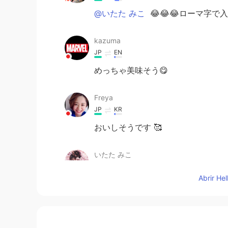
@いたた みこ
😂😂😂ローマ字
kazuma
JP
EN
めっちゃ美味そう😋
Freya
JP
KR
おいしそうです 🥰
いたた みこ
JP
KR
Abrir He
カマスの塩焼き美味しそうですね 