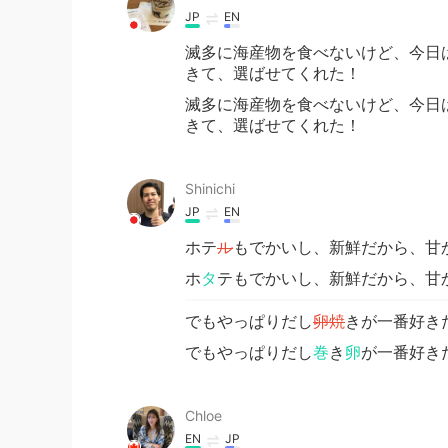
JP
EN
滅多に海産物を食べないけど、今日
きて、選ばせてくれた！
滅多に海産物を食べないけど、今日
きて、選ばせてくれた！
Shinichi
JP
EN
ホテ
ル
もでかいし、新鮮だから、甘
ホ
タ
テもでかいし、新鮮だから、甘
でもやっぱりだし
卵焼
きが一番好き
でもやっぱりだし
巻
き
卵
が一番好き
Chloe
EN
JP