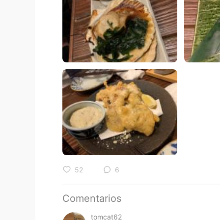
52
6
Comentarios
tomcat62