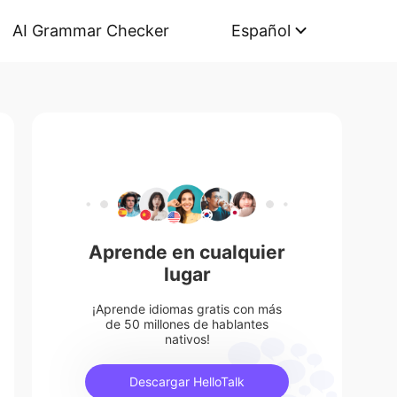
AI Grammar Checker
Español
Aprende en cualquier
lugar
¡Aprende idiomas gratis con más
de 50 millones de hablantes
nativos!
Descargar HelloTalk