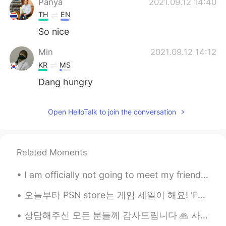
Panya
2021.09.12 14:40
TH
EN
So nice
Min
2021.09.12 14:12
KR
MS
Dang hungry
Open HelloTalk to join the conversation
Related Moments
I am officially not going to meet my friends anymore😂😅 this week just been full of different Asia...
오늘부터 PSN store는 게임 세일이 해요! 'Forgotton Anne'이라는 게임을 샀어요~! 저는 15분만 동안 게임을 했는데 엄정 아름답고 재미있었요! 지브리 영화...
상담해주신 모든 분들께 감사드립니다 🙏 사실은 제 고민은 아니었고요 친언니가 요즘 고민하고 있었거든요 저는 듣자마자 반대를 했는데 제가 너무 언니를 보호하려고 방어적인 태...