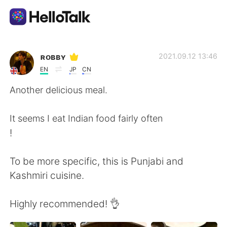
Language Exchange App
ʀᴏʙʙʏ
2021.09.12 13:46
EN
JP
CN
AI Grammar Checker
Another delicious meal.
English
It seems I eat Indian food fairly often
!
简体中文
繁體中文
To be more specific, this is Punjabi and
Kashmiri cuisine.
Español
العربية
Highly recommended! 👌
Français
Deutsch