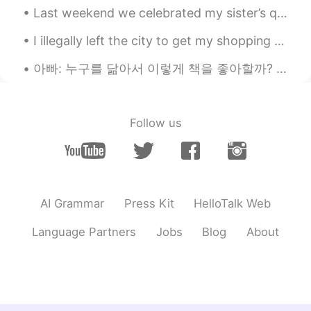
Last weekend we celebrated my sister’s quinceañera. It’s a celebration of a girls 15th birthday i...
I illegally left the city to get my shopping done 🤫👀😁 because of the new rules we can’t travel fa...
아빠: 누구를 닮아서 이렇게 책을 좋아할까? 나: 누굴 닮기는. (정답은 엄마) 아빠: ㅇㅇㅇ(아빠 성함) 딸 확실하네. 피는 못 속는다니까. 나: 참.. 피가 거꾸로 흘러가...
Follow us
AI Grammar
Press Kit
HelloTalk Web
Language Partners
Jobs
Blog
About