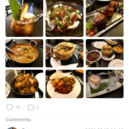
日本語
한국어
Русский
ไทย
Indonesia
Italiano
Türkçe
Tiếng Việt
Português
74
2
Comments