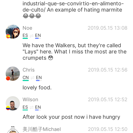
industrial-que-se-convirtio-en-alimento-
de-culto/ An example of hating marmite
😂😂😂
Noe
2019.05.15 13:08
ES
EN
We have the Walkers, but they're called
"Lays" here. What I miss the most are the
crumpets 😳
Chris
2019.05.15 12:56
CN
EN
lovely food.
Wilson
2019.05.15 12:52
ES
EN
After look your post now i have hungry
美川酷子Michael
2019.05.15 12:50