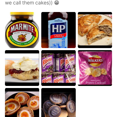
Deutsch
日本語
we call them cakes)) 😁
한국어
Русский
Indonesia
Italiano
Türkçe
Tiếng Việt
Português