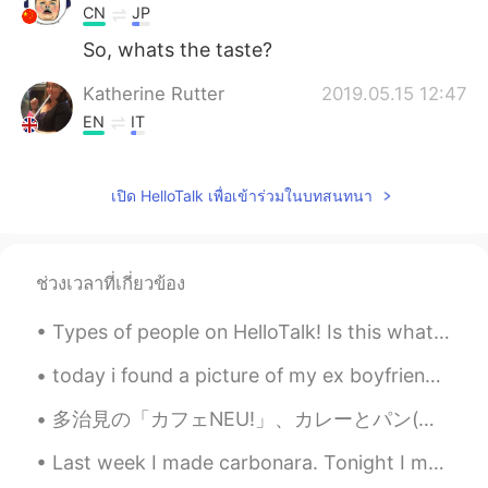
CN
JP
So, whats the taste?
Katherine Rutter
2019.05.15 12:47
EN
IT
@美川酷子Michael
because it tastes
awful!
เปิด HelloTalk เพื่อเข้าร่วมในบทสนทนา
Katherine Rutter
2019.05.15 12:47
EN
IT
ช่วงเวลาที่เกี่ยวข้อง
Jaffa cakes and clotted cream are lovely.
The rest of the items on this list are
Types of people on HelloTalk! Is this what you came here for? Let me know in the comments! Subti...
horrendous!
today i found a picture of my ex boyfriend and me but when I saw it, I didn’t feel upset for the ...
美川酷子Michael
2019.05.15 12:44
CN
JP
多治見の「カフェNEU!」、カレーとパン(カレーパンじゃない)のカフェです。このカフェはレトロスタイルがあります。内側は家具の多くのスタイルです。 食べ物はカレープレート、選択は5種類のカレーま...
for Marmite, why should I hate it?
Last week I made carbonara. Tonight I made a Ragu using beef shoulder that I cooked in wine and p...