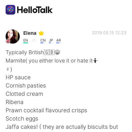
แอปแลกเปลี่ยนทางภาษา
Elena
2019.05.15 12:23
EN
CN
JP
AR
AI Grammar Checker
Typically British🇬🇧😁
Marmite( you either love it or hate it🤷
ไทย
‍♀️）
HP sauce
Cornish pasties
English
简体中文
Clotted cream
Ribena
繁體中文
Español
Prawn cocktail flavoured crisps
Scotch eggs
العربية
Français
Jaffa cakes! ( they are actually biscuits but