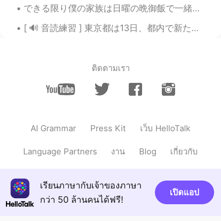
brisa
2019.05.15 12:31
できる限り僕の家族は日曜の晩御飯で一緒に食べています。😂😊 今回は日本料理。 食べてるところで、こういう会話になりました。 妹: ねーお兄ちゃんは日本語勉強してるね？日本人は食べる前に何か言...
ES
EN
[ 🔊 音読練習 ] 東京都は13日、都内で新たに330人が新型コロナウイルスに感染していることを確認したと発表しました。13日までの7日間平均は前の週の104.3％と増加しています。また、都...
Escuche que ustedes tienen muchos
postres Ñan Ñan ñan
Manami
2019.05.15 12:29
ติดตามเรา
JP
EN
walkers!!! I like it’s :)
AI Grammar
Press Kit
เว็บ HelloTalk
Language Partners
งาน
Blog
เกี่ยวกับ
เรียนภาษากับเจ้าของภาษา
เปิดแอป
กว่า 50 ล้านคนได้ฟรี!