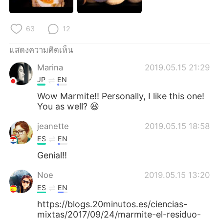
63
12
แสดงความคิดเห็น
Marina
2019.05.15 21:29
JP
EN
Wow Marmite!! Personally, I like this one!
You as well? 😆
jeanette
2019.05.15 18:58
ES
EN
Genial!!
Noe
2019.05.15 13:20
ES
EN
https://blogs.20minutos.es/ciencias-
mixtas/2017/09/24/marmite-el-residuo-