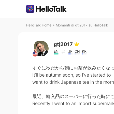
HelloTalk Home
>
Momenti di gtj2017 su HelloTalk
gtj2017
EN
JP
CN
KR
すぐに秋だから朝にお茶が飲みたくなっ
It’ll be autumn soon, so I’ve started to
want to drink Japanese tea in the morn
最近、輸入品のスーパーに行った時に
Recently I went to an import superma