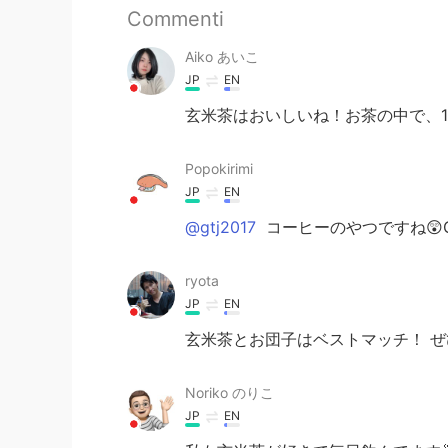
Commenti
Aiko あいこ
JP
EN
玄米茶はおいしいね！お茶の中で、
Popokirimi
JP
EN
@gtj2017
コーヒーのやつですね😲Goo
ryota
JP
EN
玄米茶とお団子はベストマッチ！ ぜ
Noriko のりこ
JP
EN