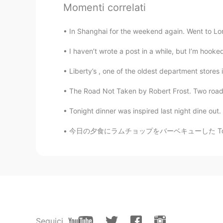
すぐ
に
秋だから朝にお茶が飲みたくな
Momenti correlati
もう
すぐ秋だから朝にお茶が飲みたく
In Shanghai for the weekend again. Went to Lo
寒い朝に外
に
お茶を飲むことが好き
I haven’t wrote a post in a while, but I’m hook
寒い朝に外
で
お茶を飲むことが好き
Liberty’s , one of the oldest department stores i
天ちゃん
The Road Not Taken by Robert Frost. Two roads 
JP
EN
Tonight dinner was inspired last night dine out.
寒い朝に外
に
お茶を飲むことが好き
寒い朝に外
で
お茶を飲むことが好き
今日の夕食にラムチョップをバーベキューした Tonight at dinner I b
Ruby 루미
JP
KR
すぐ
に
秋だから朝にお茶が飲みたくな
もう
すぐ秋だから朝にお茶が飲みたく
Seguici