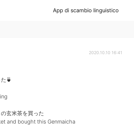
App di scambio linguistico
2020.10.10 16:41
た🍵
ing
この玄米茶を買った
rket and bought this Genmaicha