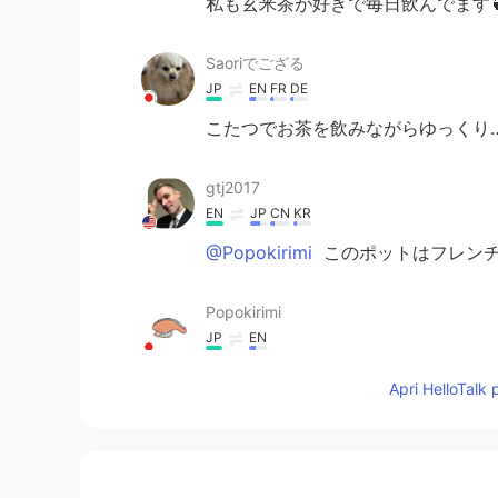
私も玄米茶が好きで毎日飲んでます
Saoriでござる
JP
EN
FR
DE
こたつでお茶を飲みながらゆっくり
gtj2017
EN
JP
CN
KR
@Popokirimi
このポットはフレンチ
Popokirimi
JP
EN
このポットは、どこにお茶の葉のこ
Apri HelloTalk 
Rieko
JP
EN