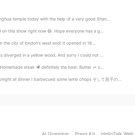
った🍵
なった🍵
nghua temple today with the help of a very good Shan...
し
、特に秋の時期に玄米茶の味
もも
好き
ed on this show right now 😅. Hope everyone has a g...
で
、特に秋の時期に
飲む
玄米茶の味
が
好き
n the city of london’s west end! It opened in 18...
2020.10.10 16:51
diverged in a yellow wood, And sorry I could not ...
 Homemade steak 🥩 definitely the best. Butter 🧈 s...
し、特に秋の時期に玄米茶の味
も
も好き
だ
し、特に秋の時期に玄米茶の味も好き
arbecued some lamb chops そして息子のためにチキン ドラムスティックも焼いた Al...
2020.10.10 16:50
った🍵
なった🍵
AI Grammar
Press Kit
HelloTalk Web