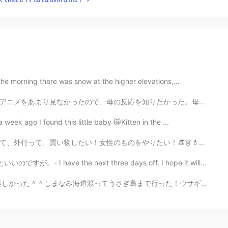
e morning there was snow at the higher elevations,...
たかった。母はこのアニメの精巧さが好きでした。彼女は、メイが泣き始めたとき、ゆっくり歩いていることに気づき...
eek ago I found this little baby 😿Kitten in the ...
い！👒👗💄その感じです。でも(大きな「でも」)、めっちゃ暑い！🥵そして、猫ちゃんの寝るのは羨ましい！だか...
next three days off. I hope it will stop raining. * n...
で行った！ウサギたちは可愛かったけと餌持ってなかったら完全に無視されるのは辛かった(笑) 知らなかったけどう...