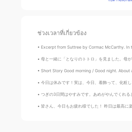
ช่วงเวลาที่เกี่ยวข้อง
Excerpt from Suttree by Cormac McCarthy. In th
母と一緒に「となりのトトロ」を見ました。母がアニメをあまり見なかったので、母の反応を知り
Short Story Good morning / Good night. About a w
今日は休みです！実は、今日、着飾って、化粧して、外行って、買い物したい！女性のものをやりた
つぎの3日間はやすみです。あめがやんでくれるといいのですが。- I have the 
皆さん、今日もお疲れ様でした！ 昨日は最高に楽しかった＾＾しまなみ海道渡ってうさぎ島ま