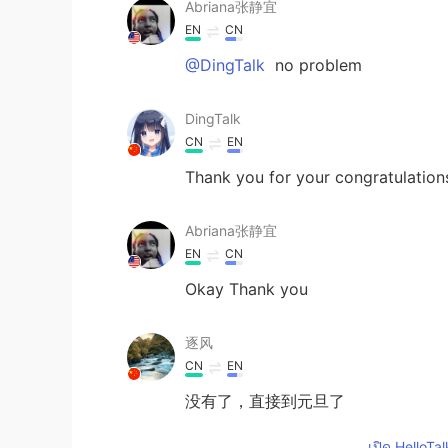
Abriana张静宜
EN
CN
@DingTalk
no problem
DingTalk
CN
EN
Thank you for your congratulation
Abriana张静宜
EN
CN
Okay Thank you
逐风
CN
EN
没有了，直接到元旦了
เปิด HelloTa