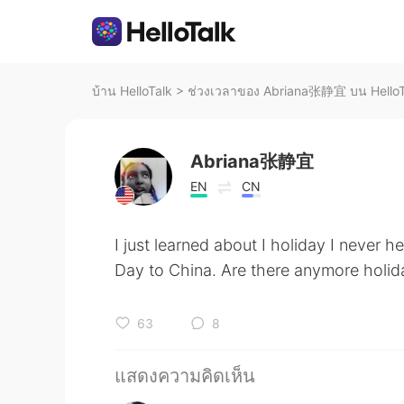
บ้าน HelloTalk
>
ช่วงเวลาของ Abriana张静宜 บน HelloT
Abriana张静宜
EN
CN
I just learned about I holiday I never 
Day to China. Are there anymore holid
63
8
แสดงความคิดเห็น