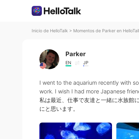
Inicio de HelloTalk
>
Momentos de Parker en HelloTal
Parker
EN
JP
I went to the aquarium recently with s
work. I wish I had more Japanese frien
私は最近、仕事で友達と一緒に水族館に
にと思います。