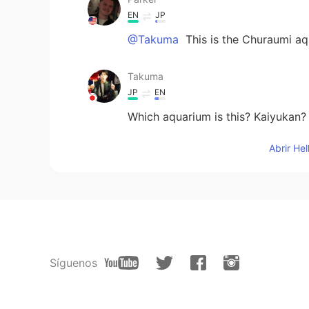
EN
JP
@Takuma
This is the Churaumi a
Takuma
JP
EN
Which aquarium is this? Kaiyukan?
Abrir He
Síguenos