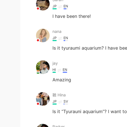
JP
EN
I have been there!
nana
JP
EN
Is it tyuraumi aquarium? I have bee
jay
HI
EN
Amazing
雛 Hina
JP
SV
Is it “Tyurauni aquarium”? I want 
Parker