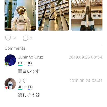
日本語
한국어
Русский
ไทย
Indonesia
Italiano
Türkçe
Tiếng Việt
51
2
Comments
Português
Juninho Cruz
2019.09.25 03:34
PT
KA
面白いです
まり
2019.09.24 03:41
JP
EN
楽しそう😆