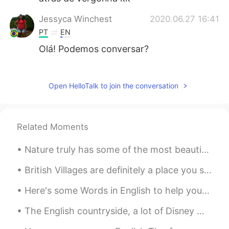
Jessyca Winchest
2020.06.27 16:41
PT
EN
Olá! Podemos conversar?
filipa
2020.06.23 03:25
PT
JP
Open HelloTalk to join the conversation
Parabéns pelo esforço! 😂
Paula
2020.06.23 02:57
Related Moments
PT
EN
Nature truly has some of the most beautiful places in the world. Visiting is just a healthy way t...
@Kian Arad Sheik
😊😊
British Villages are definitely a place you should visit when you come to the UK 😊 ブリティッシュ ビレッジは...
Yasmim Santana
2020.06.22 00:30
PT
JP
Here's some Words in English to help you expand your vocabulary 🌹 語彙を増やすのに役立つ英語の単語をいくつか紹介します ⚡ ...
Oi
The English countryside, a lot of Disney movies especially classic ones are inspired by the Engli...
Kian Arad Sheik
2020.06.21 22:37