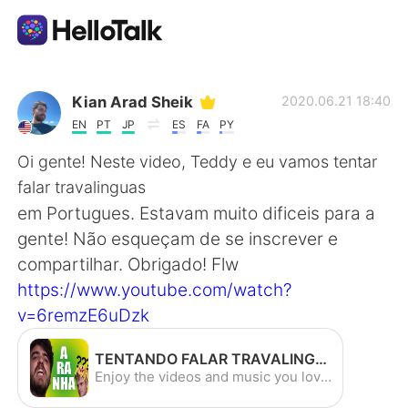
Language Exchange App
Kian Arad Sheik
2020.06.21 18:40
EN
PT
JP
ES
FA
PY
AI Grammar Checker
Oi gente! Neste video, Teddy e eu vamos tentar
falar travalinguas
English
em Portugues. Estavam muito dificeis para a
gente! Não esqueçam de se inscrever e
compartilhar. Obrigado! Flw
简体中文
繁體中文
https://www.youtube.com/watch?
v=6remzE6uDzk
Español
العربية
TENTANDO FALAR TRAVALINGUAS BRASILEIROS COM TEDDY - TONGUE TWISTERS - YouTube
Français
Deutsch
Enjoy the videos and music you love, upload original content, and share it all with friends, family, and the world on YouTube.