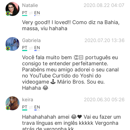
Natalie
2020.08.22 04:07
PT
EN
Very good!! I loved!! Como diz na Bahia,
massa, viu hahaha
Gabriela
2020.07.20 13:36
PT
EN
Você fala muito bem 👏🏻 português eu
consigo te entender perfeitamente.
Parabéns meu amigo adorei o seu canal
no YouTube Curtido do Yoshi do
videogame 🕹 Mário Bros. Sou eu.
Hahaha 😂
keira
2020.06.30 05:26
PT
EN
Hahahahahah amei 😂❤ Vai eu fazer um
trava línguas em inglês kkkkk Vergonha
atrás de vergonha kk