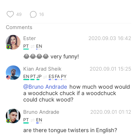
日本語
한국어
49
16
Русский
ไทย
Comments
Indonesia
Italiano
Ester
2020.09.03 16:42
PT
EN
Türkçe
Tiếng Việt
😂😂😂😂 very funny!
Português
Kian Arad Sheik
2020.09.01 15:25
EN
PT
JP
ES
FA
PY
@Bruno Andrade
how much wood would
a woodchuck chuck if a woodchuck
could chuck wood?
Bruno Andrade
2020.09.01 01:12
PT
EN
are there tongue twisters in English?