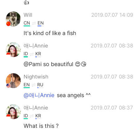
👍
Will
2019.07.07 14:09
CN
EN
It's kind of like a fish
애니Annie
2019.07.07 08:38
ID
KR
@Pami so beautiful 😍😘
Nightwish
2019.07.07 08:38
EN
RU
@애니Annie
sea angels ^^
애니Annie
2019.07.07 08:37
ID
KR
What is this ?