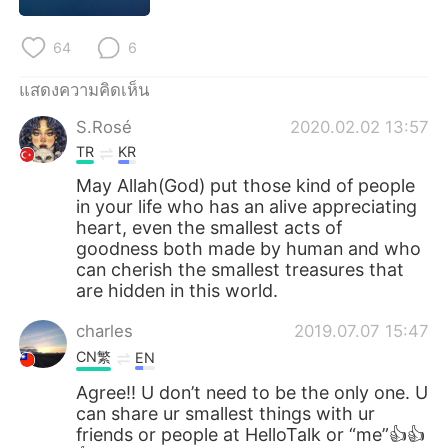
Deutsch
日本語
64
6
한국어
Русский
แสดงความคิดเห็น
Indonesia
Italiano
S.Rosé
2020.02.02 13:57
TR
KR
Türkçe
Tiếng Việt
May Allah(God) put those kind of people
in your life who has an alive appreciating
Português
heart, even the smallest acts of
goodness both made by human and who
can cherish the smallest treasures that
are hidden in this world.
charles
2019.07.07 15:47
CN繁
EN
Agree!! U don’t need to be the only one. U
can share ur smallest things with ur
friends or people at HelloTalk or “me”👍👍