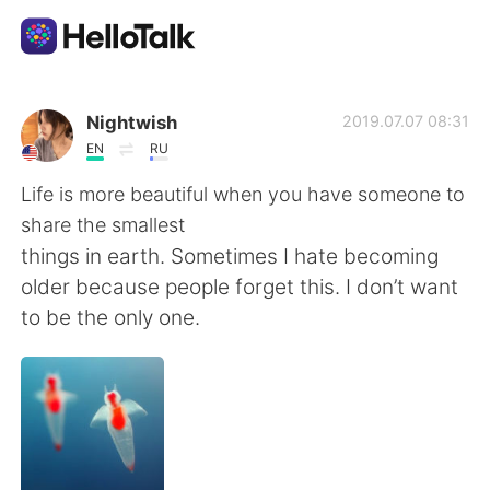
แอปแลกเปลี่ยนทางภาษา
Nightwish
2019.07.07 08:31
EN
RU
AI Grammar Checker
Life is more beautiful when you have someone to
share the smallest
ไทย
things in earth. Sometimes I hate becoming
older because people forget this. I don’t want
to be the only one.
English
简体中文
繁體中文
Español
العربية
Français