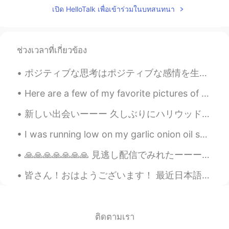
เปิด HelloTalk เพื่อเข้าร่วมในบทสนทนา
ช่วงเวลาที่เกี่ยวข้อง
ポジティブな思考はポジティブな感情を生み出し、ポジティブな人生経験を引き付けます。 あなたは一度だけ生きます、しかしあなたがそれを正しく行えば、一度で十分です。🙏❤️ Positive tho...
Here are a few of my favorite pictures of my state. Has anyone been to Utah before, or know anyth...
新しい出会いーーー 久しぶりにハリウッド来たけどこんなに人が居ないハリウッドは初めてー😮 折角観光に来てたのでハリウッドサインの裏側連れてったー 私にも運動になるし、自然はやっぱ良いねー。 ...
I was running low on my garlic onion oil so I took pictures of the process. you take about 2 cu...
🙏🙏🙏🙏🙏🙏🙏 見逃し配信でみれたーーー アリソン銅メダル🥉 2004年から走り続けてメダル10個🎖 そして何よりも嬉しいのは、 どんなに成功しても彼女の性格は全然変わってない。高飛車にもな...
皆さん！おはようございます！ 最近日本語能力試験の本五冊を買いました！今年N3を取ってみます。今僕のレベルはまだ高くないけど一生懸命勉強します！よろしかったら助けてください。😊よろしくお願いします！
ติดตามเรา