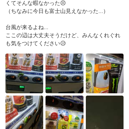
日本語
한국어
くてそんな暇なかった😣
（ちなみに今日も富士山見えなかった…）
Русский
ไทย
台風が来るよね…
Indonesia
Italiano
ここの辺は大丈夫そうだけど、みんなくれぐれ
も気をつけてください😥
Türkçe
Tiếng Việt
Português