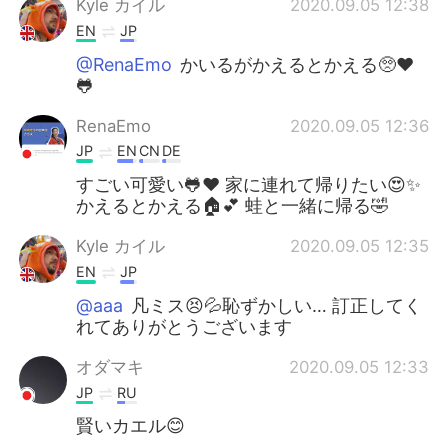
Kyle カイル
2020.09.05 12:38
EN
JP
@RenaEmo
かいるがかえるとかえる🥺♥
🐸
RenaEmo
2020.09.05 12:36
JP
EN
CN
DE
すごい可愛い🐸❤️ 家に連れて帰りたい😍✨
かえるとかえる🏠💕 蛙と一緒に帰る🤣
Kyle カイル
2020.09.05 12:35
EN
JP
@aaa
凡ミス😣💦恥ずかしい… 訂正してく
れてありがとうございます
オダマキ
2020.09.05 12:33
JP
RU
賢いカエル😊