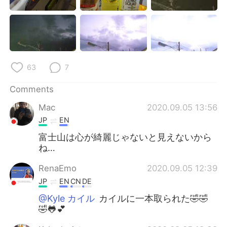
63
7
Comments
Mac
2020.09.05 13:56
JP
EN
富士山は心が綺麗じゃないと見えないから
ね…
RenaEmo
2020.09.05 12:39
JP
EN
CN
DE
@Kyle カイル
カイルに一本取られた🤣🤣
🤣🐸💕