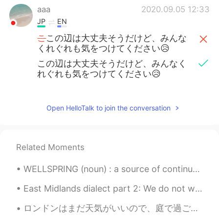
aaa
2020.09.05 12:33
JP
EN
こ
この辺は大丈夫そうだけど、みんな
くれぐれも気をつけてください😥
この辺は大丈夫そうだけど、みんなく
れぐれも気をつけてください😥
Open HelloTalk to join the conversation
Related Moments
WELLSPRING (noun) : a source of continual supply Understanding is a wellspring of life unto him...
East Midlands dialect part 2: We do not write like this, so please take it only as a pronunciatio...
ロンドンはまだ天気がいいので、庭で過ごしています🌳🌸🌿🌼🌱 イチゴとクリームを食べました🍓🥛😋食べたことがありますか❓ とてもイギリスの食べ物だと思います🇬🇧「ウィンブルドンテニストーナメン...