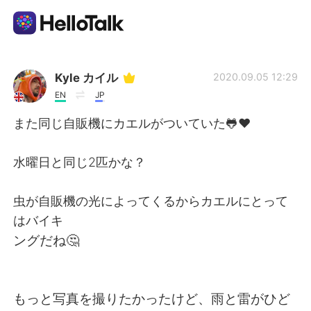
Language Exchange App
Kyle カイル
2020.09.05 12:29
EN
JP
AI Grammar Checker
また同じ自販機にカエルがついていた🐸♥
English
水曜日と同じ2匹かな？
虫が自販機の光によってくるからカエルにとって
简体中文
繁體中文
はバイキ
ングだね🤔
Español
العربية
Français
Deutsch
もっと写真を撮りたかったけど、雨と雷がひど