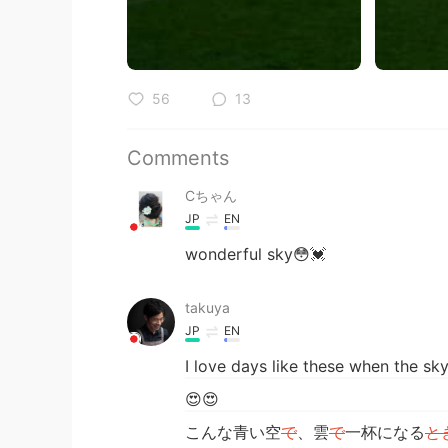
56
13
Comments
Cちゃん
JP
EN
wonderful sky😳💓
takuya
JP
EN
I love days like these when the sky 
😍😍
こんな青い空
で
、雲
で
一杯になる
と