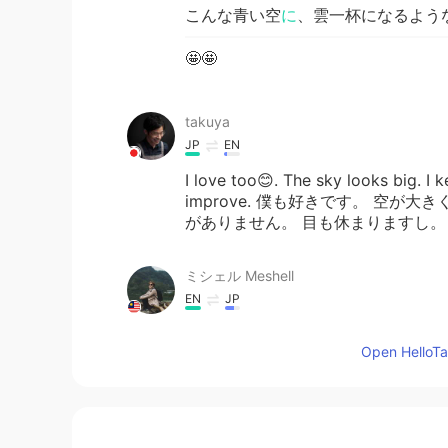
こんな青い空
に
、雲一杯になるよう
🤩🤩
takuya
JP
EN
I love too😊. The sky looks big. I k
improve. 僕も好きです。 空
がありません。 目も休まりますし。
ミシェル Meshell
EN
JP
@Yuki P
はい！わかりましたゆっき
Open HelloTal
Yuki P
JP
EN
それか 「こんな雲で青い空が一杯