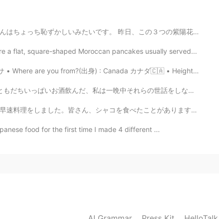
す。 昨日、この３つの紫陽花の植物を買いました。先月、皆さんの素敵な紫陽花の写真を見て、植えようと思いま...
2019.06.15 11:27
a flat, square-shaped Moroccan pancakes usually served...
き
のよう
な日が大好きです。
re are you from?(出身) : Canada カナダ🇨🇦 • Height (背の高さ) : ...
とき
、そん
な日が
私は
大好きです。
一晩中それらの世話をしなければならなかった😰 Please correct my japanese🙏❤️
とがありますか？見た目はちょっと怖いですけど、とても美味しかったです。後、このカニは何と言うですか？ちょっ...
2019.06.14 21:44
anese food for the first time I made 4 different ...
2019.06.14 15:06
are, but that's on Android though. Not sure about iOS
AI Grammar
Press Kit
HelloTal