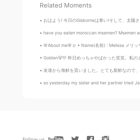
Related Moments
🤗 日本語頑張れ～！
おはよう! 今日のGisborneは寒い!そして、太陽さんはちょっち恥ずかしいみたいで
Yuki P
JP
EN
have you eaten moroccan msemen? Msemen are 
こんな青い空
で、
雲で一杯になると
🌸About me🌸☺ • Name(名前) : Melissa メリッサ • Whe
こんな
風に
青い空
が
雲で一杯になる
Golden🐻💛 昨日めっちゃやばかった笑笑。私のともだちいっぱいお酒飲んだ、私は
友達から海鮮を貰いました。とても新鮮なので、早速料理をしました。皆さん、シャコを食べたこ
iku
JP
EN
so yesterday my sister and her partner tried Jap
綺麗✨✨✨
ミシェル Meshell
EN
JP
@Bee M
I used an app called 9squ
アプリを使いましたよ！
Follow us