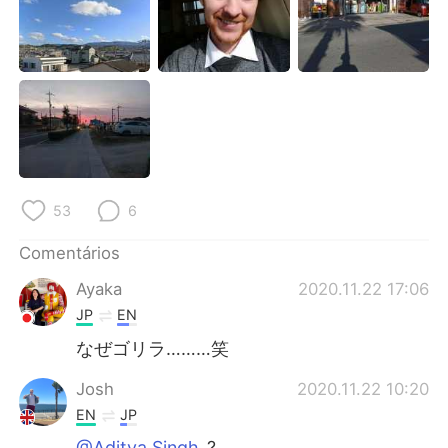
Deutsch
日本語
한국어
Русский
ไทย
Indonesia
Italiano
Türkçe
Tiếng Việt
53
6
Comentários
Ayaka
2020.11.22 17:06
JP
EN
なぜゴリラ………笑
Josh
2020.11.22 10:20
EN
JP
@Aditya Singh
?