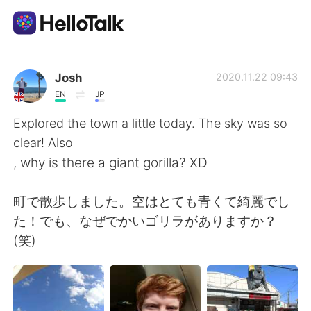
Aplicativo de troca de idioma
Josh
2020.11.22 09:43
EN
JP
AI Grammar Checker
Explored the town a little today. The sky was so
clear! Also
Português
, why is there a giant gorilla? XD
町で散歩しました。空はとても青くて綺麗でし
English
简体中文
た！でも、なぜでかいゴリラがありますか？
(笑)
繁體中文
Español
العربية
Français