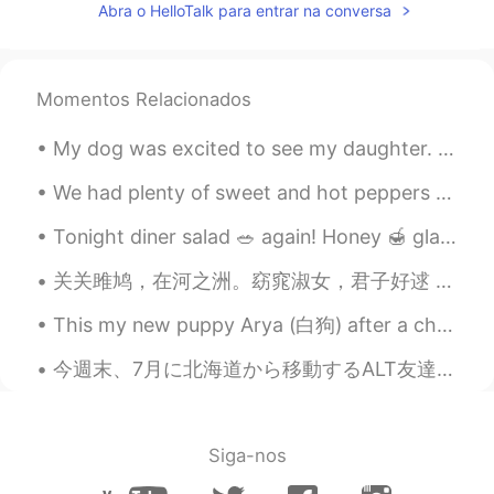
Abra o HelloTalk para entrar na conversa
Momentos Relacionados
My dog was excited to see my daughter. They haven’t seen each other in three months. When my ...
We had plenty of sweet and hot peppers from our garden to make pepper sauce. 🌶 Fresh lime juice ...
Tonight diner salad 🥗 again! Honey 🍯 glazed Salomon with tabbouleh, pineapple salsa, broccoli, to...
关关雎鸠，在河之洲。窈窕淑女，君子好逑 参差荇菜，左右流之。窈窕淑女，寤寐求之 求之不得，寤寐思服。悠哉悠哉，辗转反侧 参差荇菜，左右采之。窈窕淑女，琴瑟友之 参差荇菜，左右芼之。窈窕淑女，钟鼓...
This my new puppy Arya (白狗) after a character from Game of Thrones (权力的游戏). She’s super energetic...
今週末、7月に北海道から移動するALT友達を祝うために、道南のALTが集まって、函館の色々なレストランやカフェや居酒屋に行って、食べたり、飲んだり、話したりして、すごく楽しい時間を過ごした。函館...
Siga-nos