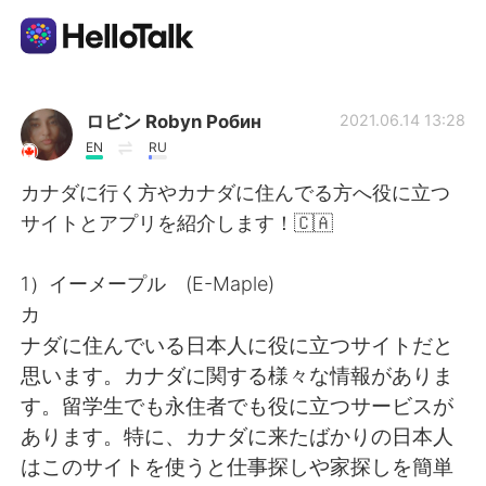
語言交換應用
ロビン Robyn Робин
2021.06.14 13:28
EN
RU
AI Grammar Checker
カナダに行く方やカナダに住んでる方へ役に立つ
サイトとアプリを紹介します！🇨🇦
繁體中文
1）イーメープル (E-Maple)
カ
English
简体中文
ナダに住んでいる日本人に役に立つサイトだと
思います。カナダに関する様々な情報がありま
Español
العربية
す。留学生でも永住者でも役に立つサービスが
あります。特に、カナダに来たばかりの日本人
Français
Deutsch
はこのサイトを使うと仕事探しや家探しを簡単