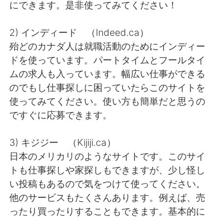
日本語
한국어
にできます。是非使ってみてください！
Русский
ไทย
2) インディード （Indeed.ca）
殆どのカナダ人は就職活動のためにインディー
Indonesia
Italiano
ドを使っています。パートタイムとフールタイ
ムの求人も入っています。幅広い仕事ができる
Türkçe
Tiếng Việt
のでもし仕事探しに困っていたらこのサイトを
使ってみてください。使い方も簡単だと思うの
Português
ですぐに応募できます。
3) キジジー （Kijiji.ca）
日本のメリカリのようなサイトです。このサイ
トも仕事探しや家探しもできますが、少し怪し
い投稿もあるので気をつけて使ってください。
他のサービスもたくさんあります。例えば、売
ったり買ったりすることもできます。基本的に