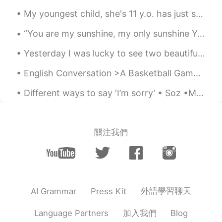
ロントだけど、まぁまぁ大きなアジア系ス
My youngest child, she's 11 y.o. has just started high school today! Her older brother even came...
ーパーは日本食を作りたかった時に行き助
かりました。
“You are my sunshine, my only sunshine You make me happy, when skies are grey You’ll never know, ...
あやかAYAKA
2021.06.14 13:59
Yesterday I was lucky to see two beautiful friends get married at a farm in Cambridge! The weathe...
JP
EN
English Conversation >A Basketball Game< A: Did you go to the basketball game on Friday? B: No...
特に、カナダに来たばかりの日本人は
このサイトを使うと仕事探しや家探し
Different ways to say ‘I’m sorry’ • Soz •My mistake •My bad •Apologies •Srry /Sry •I was wrong o...
を
簡単にできます。
特に、カナダに来たばかりの日本人は
このサイトを使うと仕事探しや家探し
關注我們
が
簡単にできます。
パートタイムとフ
ー
ルタイムの求人
も
入っ
ています。
パートタイムとフルタイムの求人
の両
方が掲載され
ています。
外語學習聊天
AI Grammar
Press Kit
幅広い
仕事
が
でき
るのでもし仕事探し
加入我們
Language Partners
Blog