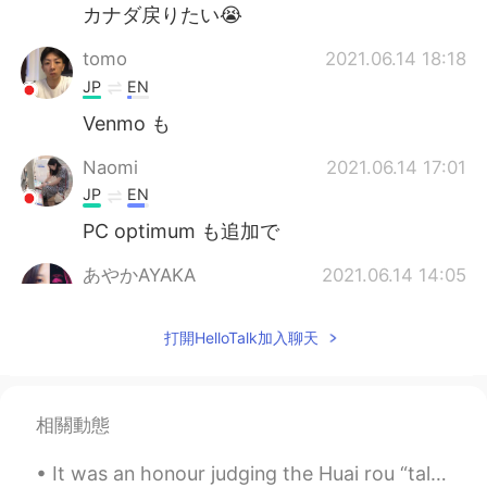
カナダ戻りたい😭
tomo
2021.06.14 18:18
JP
EN
Venmo も
Naomi
2021.06.14 17:01
JP
EN
PC optimum も追加で
あやかAYAKA
2021.06.14 14:05
JP
EN
打開HelloTalk加入聊天
ウォルマートが西友を買ったので日本にも
入ってきています。(まだ西友の名前を使っ
ていますがいずれ変わると思います。) グ
ルーポンも日本にもあるサービスですね。
相關動態
ダララマはまだありますか？ 日本人は100
円ショップに頻繁に行くので教えてあげて
It was an honour judging the Huai rou “talkshow” English competition. I am surprised and amazed a...
もいいかな😊 名前は忘れましたが、確かト