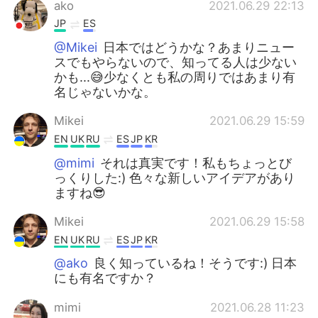
ako
2021.06.29 22:13
JP
ES
@Mikei
日本ではどうかな？あまりニュー
スでもやらないので、知ってる人は少ない
かも...😅少なくとも私の周りではあまり有
名じゃないかな。
Mikei
2021.06.29 15:59
EN
UK
RU
ES
JP
KR
@mimi
それは真実です！私もちょっとび
っくりした:) 色々な新しいアイデアがあり
ますね😎
Mikei
2021.06.29 15:58
EN
UK
RU
ES
JP
KR
@ako
良く知っているね！そうです:) 日本
にも有名ですか？
mimi
2021.06.28 11:23