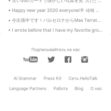
古いSSDカードで懐かしい写真を見つけた 笑 10年前その日本刀は居合道や試し斬り練習のために買ったよ！😄 その時、この刀はすごく綺麗だったけど、10年の不断な練習のせいで、ちょっとぐちゃぐちゃ...
Happy new year 2020 everyone!🥂 새해 복 많이 받으세요! 올해 행운을 빈다😉 明けましておめでとうございます皆んなさん！ 今年は色々なイベントがだった、悪い...
今出張中です！バルセロナからMas Terratsと言うのところに行った。半径10kmには森しかありません！ この旅行の理由はチーム仲良くなるのためです。 昔、このところはお金持ちの家族の土地だ...
I wrote before that I have my favorite group in my FB which is called Photos from Japan. There ar...
Подписывайтесь на нас
AI Grammar
Press Kit
Сеть HelloTalk
Language Partners
Работа
Blog
О нас