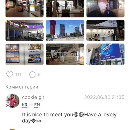
Deutsch
日本語
한국어
ไทย
Indonesia
Italiano
Türkçe
Tiếng Việt
Português
111
6
Комментарии
cookie girl
2022.06.30 21:35
KR
EN
It is nice to meet you😁😃Have a lovely
day🍓🍬