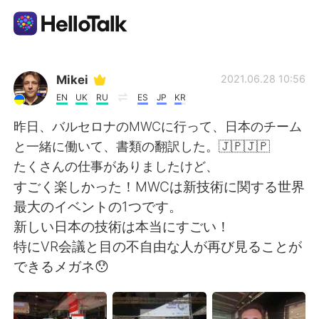
Приложение для Языкового Обмена
Mikei
2021.06.28 10:56
EN
UK
RU
ES
JP
KR
AI Grammar Checker
昨日、バルセロナのMWCに行って、日本のチーム
と一緒に働いて、書類の翻訳した。🇯🇵🇯🇵
Русский
たくさんの仕事がありましたけど、
すごく楽しかった！MWCは新技術に関する世界
最大のイベントの1つです。
English
简体中文
新しい日本の技術は本当にすごい！
特にVR会議と目の不自由な人が再び見ることが
繁體中文
Español
できるメガネ😯
العربية
Français