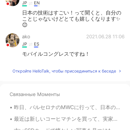
JP
EN
日本の技術はすごい！って聞くと、自分の
ことじゃないけどとても嬉しくなります✨
😊
ako
2021.06.28 11:06
JP
ES
モバイルコングレスですね！
Откройте HelloTalk, чтобы присоединиться к беседе
Связанные Моменты
昨日、バルセロナのMWCに行って、日本のチームと一緒に働いて、書類の翻訳した。🇯🇵🇯🇵 たくさんの仕事がありましたけど、すごく楽しかった！MWCは新技術に関する世界最大のイベントの1つです。 新...
最近は新しいコーヒマチンを買って、実家性のコーヒに夢中になった 笑。☕☕ 今のコロナの検疫のせいで、喫茶店に行くことが出来ないけど、このマチンで大丈夫になった😁 どんなコーヒが好き？私はアメリカ...