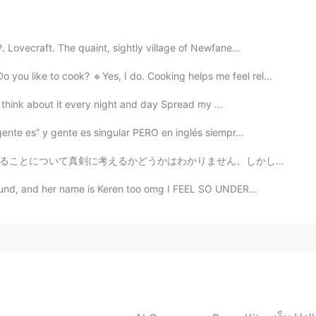
Lovecraft. The quaint, sightly village of Newfane...
2020.09.27 09:46
ou like to cook? 🔹Yes, I do. Cooking helps me feel rel...
 I think about it every night and day Spread my ...
ente es” y gente es singular PERO en inglés siempr...
2020.09.27 09:34
せん。しかし、どう考えてもこの若い人の考え方は思ったより偉いです。現代の世界はちょっと暗いけれども、将来は...
found, and her name is Keren too omg I FEEL SO UNDER...