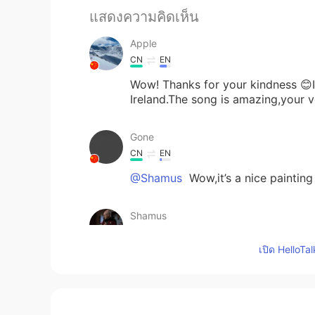
แสดงความคิดเห็น
Apple
CN
EN
Wow! Thanks for your kindness 😊I 
Ireland.The song is amazing,your 
Gone
CN
EN
@Shamus
Wow,it’s a nice painting
Shamus
EN
CN
เปิด HelloTa
@Gone
I didn't. And it's a paintin
malvina ॐ
RU
EN