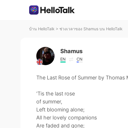
บ้าน HelloTalk
>
ช่วงเวลาของ Shamus บน HelloTalk
Shamus
EN
CN
The Last Rose of Summer by Thomas 
'Tis the last rose
of summer,
Left blooming alone;
All her lovely companions
Are faded and gone;