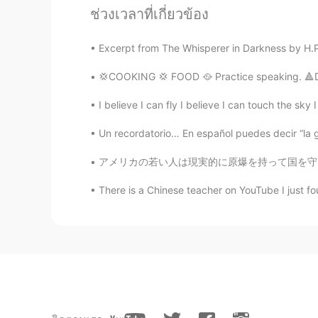
ช่วงเวลาที่เกี่ยวข้อง
💗💗💗
Excerpt from The Whisperer in Darkness by H.P. 
Gone
CN
EN
💢COOKING 💢 FOOD 🥘 Practice speaking. 🔺Do y
Did you take this photo? I like it
I believe I can fly I believe I can touch the sky
Un recordatorio… En español puedes decir “la g
Coral
ES
EN
アメリカの若い人は現実的に原爆を持って国を守ることについて真剣に考えるかどうかはわかりま
Wonderful 😍
There is a Chinese teacher on YouTube I just 