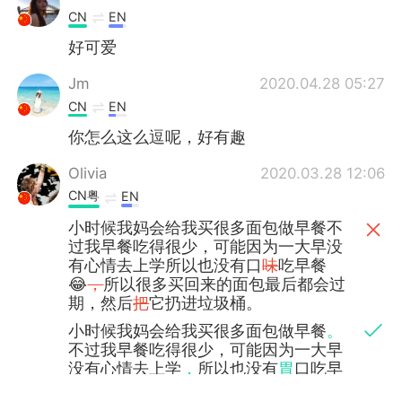
CN
EN
好可爱
Jm
2020.04.28 05:27
CN
EN
你怎么这么逗呢，好有趣
Olivia
2020.03.28 12:06
CN粤
EN
小时候我妈会给我买很多面包做早餐不
过我早餐吃得很少，可能因为一大早没
有心情去上学所以也没有口
味
吃早餐
😂
，
所以很多买回来的面包最后都会过
期，然后
把
它扔进垃圾桶。
小时候我妈会给我买很多面包做早餐
。
不过我早餐吃得很少，可能因为一大早
没有心情去上学
，
所以也没有
胃
口吃早
餐😂
。
所以很多买回来的面包最后都会