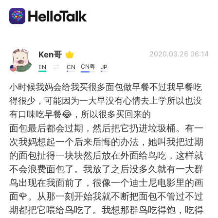
App di scambio linguistico
Ken哥
2020.03.26 06:14
CN粤
EN
CN
JP
AI Grammar Checker
小时候我妈会给我买很多面包做早餐不过我早餐吃
得很少，可能因为一大早没有心情去上学所以也没
Italiano
有口味吃早餐😂，所以很多买回来的
面包最后都会过期，然后把它扔进垃圾桶。有一
次我妈想起一个后来后悔的办法，她叫我把过期
English
简体中文
的面包扯得一块块然后放在外面给鸟吃，这样就
不会浪费面包了。我放了之后没多久就有一大群
繁體中文
Español
鸟出现在我面前了，很像一个迪士尼电影里的画
面🌹。从那一刻开始我就不断把面包不管过不过
العربية
Français
期都把它喂给鸟吃了。我想那群鸟吃得饱，吃得