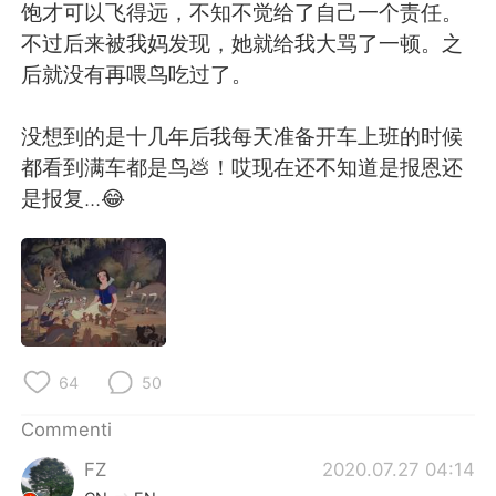
Deutsch
日本語
饱才可以飞得远，不知不觉给了自己一个责任。
不过后来被我妈发现，她就给我大骂了一顿。之
한국어
Русский
后就没有再喂鸟吃过了。
ไทย
Indonesia
没想到的是十几年后我每天准备开车上班的时候
都看到满车都是鸟💩！哎现在还不知道是报恩还
Türkçe
Tiếng Việt
是报复...😂
Português
64
50
Commenti
FZ
2020.07.27 04:14