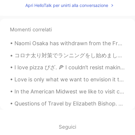
过期，然后它
们会被
扔进垃圾桶。
Apri HelloTalk per unirti alla conversazione
有一次我妈想
起
一个
后来后悔的
办法，
她叫我把过期的面包
扯得
一块块然后放
在外面给鸟吃，这样就不会浪费面包
Momenti correlati
了。
有一次我妈想
到了
一个
好
办法，她叫我
Naomi Osaka has withdrawn from the French Open after organizers fined her and threatened more sev...
把过期的面包
撕成
一块块
，
然后放在外
コロナ太り対策でランニングをし始めました。ジムも臨時休業だったし、人と関わらない方がいいと思って一人で出来ることにしました。その結果、3ヶ月経って気づかないうちになんと体重が8キロ減。見た目はそ...
面给鸟吃，这样就不会浪费面包了。
I love pizza ぴざ. 🍕 I couldn’t resist making one for dinner. おいしい 🤤🤤 But it’s cheaper and save...
我放了之后没多久就有一大群鸟出现在
我面前了，很像
一个
迪士尼电影里的画
Love is only what we want to envision it to be. Sometimes people find that same type envision in ...
面🌹。
我放了之后
，
没
过
多久就有一大群鸟出
In the American Midwest we like to visit corn field mazes in fall. Of course my kids argue about ...
现在我面前了，很像迪士尼电影里的画
面🌹。
Questions of Travel by Elizabeth Bishop. Part 2 of 5. Think of the long trip home. Should we ha...
从那一刻开始
我就
不
断把
面包
不管过不
过期都
把它
喂
给
鸟
吃了
。
Seguici
从那一刻开始
，
不
管
面包
有没有
过期
，