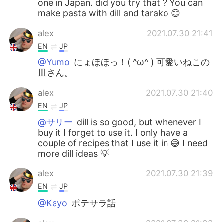
one in Japan. did you try that ? You can
make pasta with dill and tarako 😊
alex
2021.07.30 21:41
EN
JP
@Yumo
にょほほっ！( ^ω^ ) 可愛いねこの
皿さん。
alex
2021.07.30 21:40
EN
JP
@サリー
dill is so good, but whenever I
buy it I forget to use it. I only have a
couple of recipes that I use it in 😅 I need
more dill ideas 💡
alex
2021.07.30 21:39
EN
JP
@Kayo
ポテサラ話