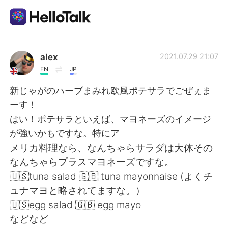
Приложение для Языкового Обмена
alex
2021.07.29 21:07
EN
JP
AI Grammar Checker
新じゃがのハーブまみれ欧風ポテサラでごぜぇま
ーす！
Русский
はい！ポテサラといえば、マヨネーズのイメージ
が強いかもですな。特にア
メリカ料理なら、なんちゃらサラダは大体その
English
简体中文
なんちゃらプラスマヨネーズですな。
🇺🇸tuna salad 🇬🇧 tuna mayonnaise (よくチ
繁體中文
Español
ュナマヨと略されてますな。）
🇺🇸egg salad 🇬🇧 egg mayo
العربية
Français
などなど