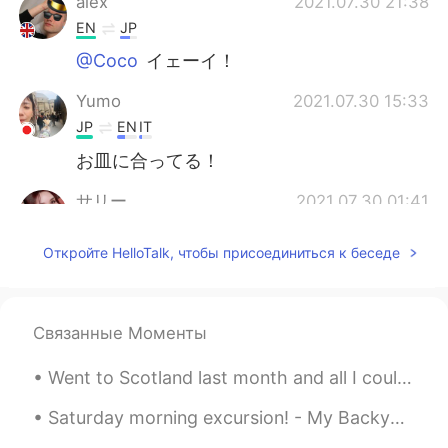
alex
2021.07.30 21:38
EN
JP
@Coco
イェーイ！
Yumo
2021.07.30 15:33
JP
EN
IT
お皿に合ってる！
サリー
2021.07.30 01:41
JP
EN
Откройте HelloTalk, чтобы присоединиться к беседе
I love dill 😊 I like salads with potatoes,
mentaiko and dill✨
Kayo
2021.07.30 01:32
Связанные Моменты
JP
EN
Went to Scotland last month and all I could think was to binge watch all of the Harry Potter seri...
なるほどー！ こういう話、聞くの好き!👏🏼
✨ 興味深い🌼😂🥔
Saturday morning excursion! - My Backyard, NJ🌤 Who's down for a game of social-distancing flag f...
Coco
2021.07.29 23:36