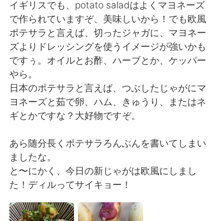
Deutsch
日本語
イギリスでも、potato saladはよくマヨネーズ
で作られていますぞ、美味しいから！でも欧風
한국어
ไทย
ポテサラと言えば、切ったジャガに、マヨネー
ズよりドレッシングを使うイメージが強いかも
Indonesia
Italiano
ですぅ。オイルとお酢、ハーブとか、ケッパー
やら。
Türkçe
Tiếng Việt
日本のポテサラと言えば、つぶしたじゃがにマ
ヨネーズと茹で卵、ハム、きゅうり、またはネ
Português
ギとかですな？大好物ですぞ。
あら随分長くポテサラろんぶんを書いてしまい
ましたな。
と〜にかく、今日の新じゃがは欧風にしまし
た！ディルってサイキョー！