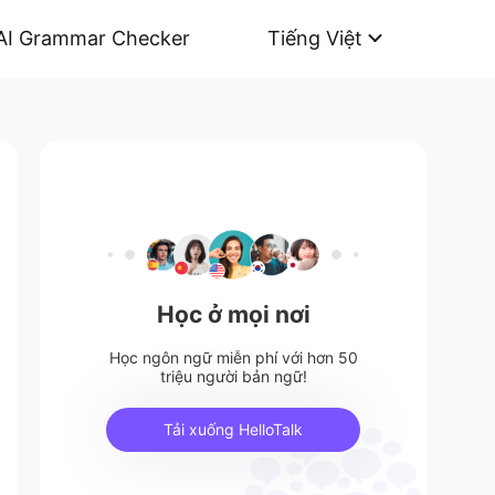
AI Grammar Checker
Tiếng Việt
Học ở mọi nơi
Học ngôn ngữ miễn phí với hơn 50
triệu người bản ngữ!
Tải xuống HelloTalk