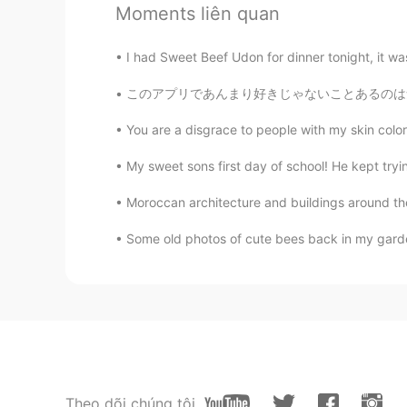
Moments liên quan
土曜日だ
！
嬉しい！
I had Sweet Beef Udon for dinner tonight, it wa
昨日の夜、
ず
し
のバー
に行った。
昨日の夜、
寿司屋(す
し
や)
に行った
このアプリであんまり好きじゃないことあるのは気づいた。🤔 英語学びたい方がネイティブ
You are a disgrace to people with my skin color 
こ
の場所
は新しいサントリーのウイ
そ
こ
に
は新しいサントリーのウイス
My sweet sons first day of school! He kept tryin
そのウイスキーの味はまあまあだと
Moroccan architecture and buildings around the
そのウイスキーの味はまあまあだと
Some old photos of cute bees back in my gar
4月16日に新しいウイスキー
を
買
い
4月16日に新しいウイスキー
が
買
え
Yuko taco
JP
EN
KR
Theo dõi chúng tôi
Thanks for beautiful photo😊 I'd li