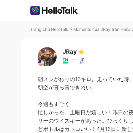
Trang chủ HelloTalk
>
Moments của JRay trên HelloT
JRay
EN
JP
朝メシがわりの16キロ。走っていた時
朝空が真っ青できれい。
今週もすごく
忙しかった。土曜日だ嬉しい！昨日の
リーのウイスキーがあった。びっくり
どボトルはカッコいい！4月16日に新