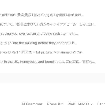
s delicious. 😍😍😍🤤 I love Google, I typed Udon and ...
。
スピーカーしかと話したくないこと良く言います。でも、言いたいのはイギリス人、アメリカ人、カナダ人、オーストラ...
saying you love racism and being racist to my fri...
スキーがあった。
キーがあった。
g to go into the building before they opened. I h...
思ったけどボトルはカッコ
いい
！
 world Part 1 🇲🇦 🌎 - 1st picture: Mohammed VI Cul...
思ったけどボトルはカッコ
よかった
！
den in the UK. Honeybees and bumblebees. 昔の写真、実家のガーデ...
れ
る。
る。
2019.04.13 01:44
AI Grammar
Press Kit
Web HelloTalk
Lan
ke to drink the whisky😁