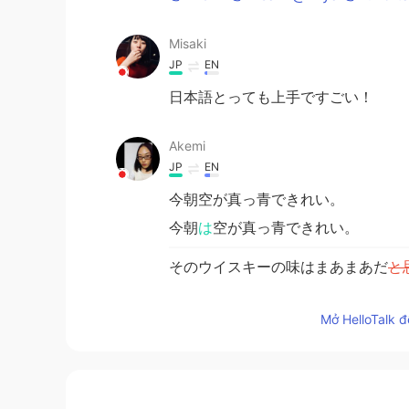
Misaki
JP
EN
日本語とっても上手ですごい！
Akemi
JP
EN
今朝空が真っ青できれい。
今朝
は
空が真っ青できれい。
そのウイスキーの味はまあまあだ
と
そのウイスキーの味はまあまあだっ
Mở HelloTalk đ
miya
JP
EN
土曜日だ嬉しい！