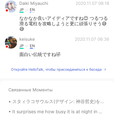
Daiki Miyauchi
2020.11.07 08:18
JP
EN
なかなか良いアイディアですね😊 つるつる
滑る電柱を攻略しようと更に頑張りそう😅
😅
keisuke
2020.11.07 06:36
JP
EN
面白い伝統ですね🤣
Откройте HelloTalk, чтобы присоединиться к беседе
Связанные Моменты
スタィラコサウルス(デザイン: 神谷哲史)を作った。恐竜はどんな動物だったかな… 動物の行動に興味があるけど、恐竜の行動は不思議ね。例えば、スタィラコサウルスはちょっと現代のサイのように見えるか...
It surprises me how busy it is at night in China. Everybody comes out to shop at night. In Englan...