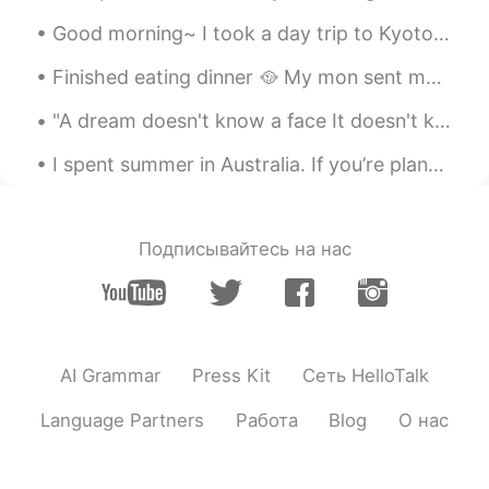
Good morning~ I took a day trip to Kyoto yesterday. めっちゃいい天気だった！ Also,there was a cat at Fushimi...
Finished eating dinner 🥘 My mon sent me pictures of her teddy bear 🧸 she got it some hair and r...
"A dream doesn't know a face It doesn't know a single color but resonates with them all Inside it...
I spent summer in Australia. If you’re planning a visit please go to Messina the gelato is delici...
Подписывайтесь на нас
AI Grammar
Press Kit
Сеть HelloTalk
Language Partners
Работа
Blog
О нас