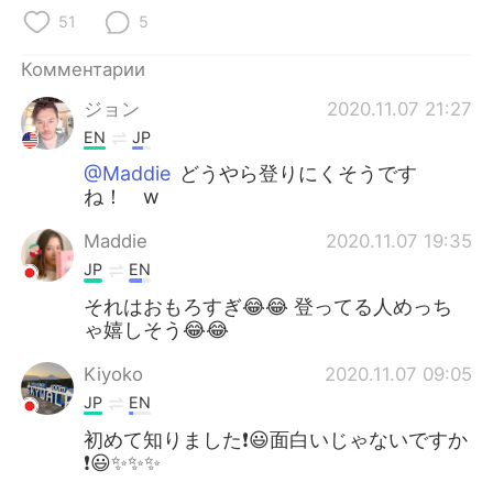
Deutsch
日本語
51
5
한국어
ไทย
Комментарии
ジョン
2020.11.07 21:27
Indonesia
Italiano
EN
JP
Türkçe
Tiếng Việt
@Maddie
どうやら登りにくそうです
ね！ w
Português
Maddie
2020.11.07 19:35
JP
EN
それはおもろすぎ😂😂 登ってる人めっち
ゃ嬉しそう😂😂
Kiyoko
2020.11.07 09:05
JP
EN
初めて知りました❗😃面白いじゃないですか
❗😃✨✨✨