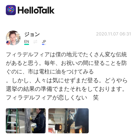
Приложение для Языкового Обмена
ジョン
2020.11.07 06:31
EN
JP
AI Grammar Checker
フィラデルフィアは僕の地元でたくさん変な伝統
があると思う。毎年、お祝いの間に登ることを防
Русский
ぐのに、市は電柱に油をつけてみる
。しかし、人々は気にせずまだ登る。どうやら
選挙の結果の準備でまたそれをしております。
English
简体中文
フィラデルフィアが恋しくない 笑
繁體中文
Español
العربية
Français