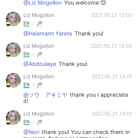
@Liz Mogollon
You welcome 😊
Liz Mogollon
2021.05.21 13:02
EN
JP
@Haismann Yannis
Thank you!
Liz Mogollon
2021.05.21 13:02
EN
JP
@Abdoulaye
Thank you!
Liz Mogollon
2021.05.21 13:01
EN
JP
@ソウ アキミヤ
thank you I appreciate
it!
Liz Mogollon
2021.05.21 13:01
EN
JP
@Nori
thank you! You can check them in