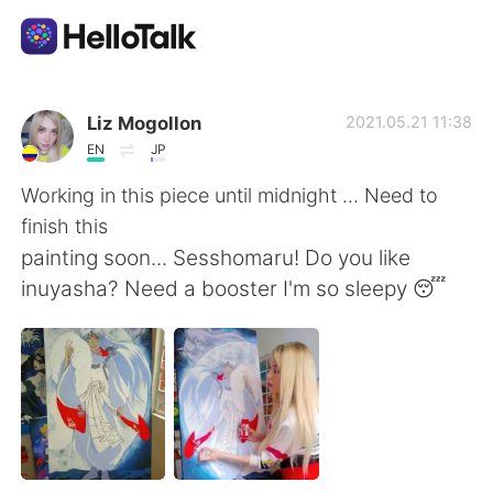
Language Exchange App
Liz Mogollon
2021.05.21 11:38
EN
JP
AI Grammar Checker
Working in this piece until midnight ... Need to
finish this
English
painting soon... Sesshomaru! Do you like
inuyasha? Need a booster I'm so sleepy 😴
简体中文
繁體中文
Español
العربية
Français
Deutsch