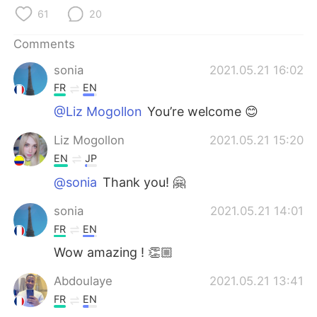
日本語
한국어
61
20
Русский
ไทย
Comments
sonia
2021.05.21 16:02
Indonesia
Italiano
FR
EN
Türkçe
Tiếng Việt
@Liz Mogollon
You’re welcome 😊
Liz Mogollon
2021.05.21 15:20
Português
EN
JP
@sonia
Thank you! 🤗
sonia
2021.05.21 14:01
FR
EN
Wow amazing ! 👏🏼
Abdoulaye
2021.05.21 13:41
FR
EN