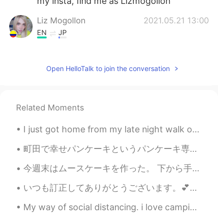
my insta, find me as Lizmogollon
Liz Mogollon
2021.05.21 13:00
EN
JP
@Sunny Lee
thank you so much! 🤗 I'm
glad you like it...
Open HelloTalk to join the conversation
Liz Mogollon
2021.05.21 12:59
EN
JP
@志穏 sion Zion üüüü44
lol xD yeah I'm
Related Moments
wearing Alice in wonderland t-shirt
I just got home from my late night walk on the Cheong gye Cheon Stream. It’s one of my favorite t...
Liz Mogollon
2021.05.21 12:56
町田で幸せパンケーキというパンケーキ専門店に行って来ました 💕 このパンケーキを食べたら、間違いなく幸せになりますよ！🤤 是非食べてみてください！ Hands down the best pa...
EN
JP
@ソンまさよしの髪の毛
Yes, I like
今週末はムースケーキを作った。 下から手作りビスケット、チョコムース、苺ガナッシュ、苺ムース、ココアグラサージュ。全体的に濃厚で美味しかった。苺味は少し足りないかも。層的に苺ムース層だけは改善す...
Japanese Anime and culture! Thank you
いつも訂正してありがとうございます。💕とても感謝しています。今日仕事の休憩中に久しぶりに日本語を勉強しました。書いた日本語はあっていますか？間違いが有れば、訂正をお願いします。💕今週金曜日に大阪...
Liz Mogollon
2021.05.21 12:55
My way of social distancing. i love camping. It's nice, but the shower is small😅 Does anyone want...
EN
JP