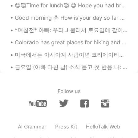
😋🥰Time for lunch🥰 😋 Hope you had breakfast and remember to have a great day. A smile on your fac...
Good morning 🌞 How is your day so far ☺️ Hope you are enjoying you “belly button day “ or “hum...
*며칠전* 아빠: 우리 J 불러서 토요일에 같이 축구 볼까?? 언니: 아이 아빠!! 토요일이 J 결혼식 날이잖아 아빠: 아 맞다~ 그래도 신랑도 축구는 볼 시간 있겠지? 낮에...
Colorado has great places for hiking and photography. I prefer to be in the mountains. It is pe...
미국에서는 아시아계 사람이면 크리에이티브으로 성공하기 정말 어려워요 가수라든가 배우라든가 코미디언 등등 여러 편견이 좀 존재해서요 그래서 많은 교포분들이 가수 되고 싶으면 ...
금요일 (아빠 다친 날) 소식 듣고 첫 반응 나: 아빠! 나이 좀 생각해야지 이제! 젊은 총각은 없었어?? 그런 건 다른 사람한테 좀 시키지. 아빠가 그런 걸 왜 해? 아빠...
Follow us
AI Grammar
Press Kit
HelloTalk Web