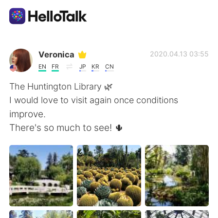
Language Exchange App
Veronica
2020.04.13 03:55
EN
FR
JP
KR
CN
AI Grammar Checker
The Huntington Library 🌿
I would love to visit again once conditions
English
improve.
There's so much to see! 🌵
简体中文
繁體中文
Español
العربية
Français
Deutsch