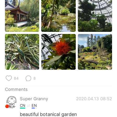
日本語
한국어
Русский
ไทย
Indonesia
Italiano
Türkçe
Tiếng Việt
Português
84
8
Comments
Super Granny
2020.04.13 08:52
CN
EN
beautiful botanical garden