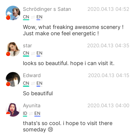
Schrödinger s Satan
2020.04.13 04:52
CN
EN
Wow, what freaking awesome scenery !
Just make one feel energetic !
star
2020.04.13 04:35
CN
EN
looks so beautiful. hope i can visit it.
Edward
2020.04.13 04:15
CN
EN
So beautiful
Ayunita
2020.04.13 04:00
ID
EN
thats's so cool. i hope to visit there
someday 😢