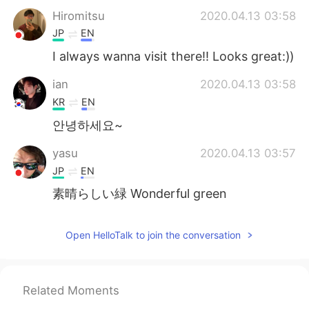
Hiromitsu
2020.04.13 03:58
JP
EN
I always wanna visit there!! Looks great:))
ian
2020.04.13 03:58
KR
EN
안녕하세요~
yasu
2020.04.13 03:57
JP
EN
素晴らしい緑 Wonderful green
Open HelloTalk to join the conversation
Related Moments