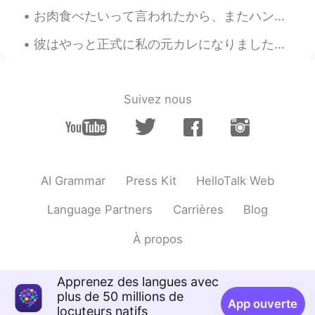
JP
EN
お肉食べたいって言われたから、またハンバーグを作りました😅 見た目は普通のハンバーグだけど！だけど！結構工夫をしたよ！！ためねぎは半分おろし、半分みじん切りだし〜中もクリームチーズが入ってる！...
美味しそう！！😋😋
彼はやっと正式に私の元カレになりました。 ずっと前から、コロナで会えなくて、寂しさを耐えられないから、彼が別れることにしました。 終わっても、やっぱり責任感を持ってちゃんと話してもらいたかったか...
Suivez nous
AI Grammar
Press Kit
HelloTalk Web
Language Partners
Carrières
Blog
À propos
Apprenez des langues avec
plus de 50 millions de
App ouverte
locuteurs natifs