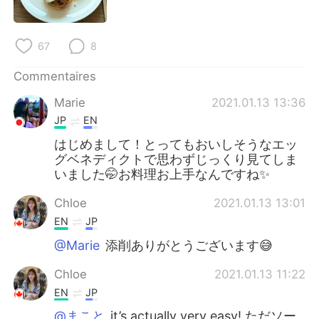
日本語
한국어
Русский
ไทย
67
8
Indonesia
Italiano
Commentaires
Marie
2021.01.13 13:36
Türkçe
Tiếng Việt
JP
EN
はじめまして！とってもおいしそうなエッ
Português
グベネディクトで思わずじっくり見てしま
いました🤭お料理お上手なんですね✨
Chloe
2021.01.13 13:01
EN
JP
@Marie
添削ありがとうございます😅
Chloe
2021.01.13 11:22
EN
JP
@まこと
it’s actually very easy! ただソー