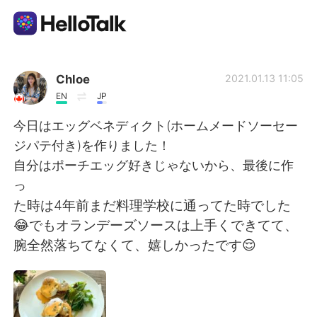
Appli d'échange linguistique
Chloe
2021.01.13 11:05
EN
JP
AI Grammar Checker
今日はエッグベネディクト(ホームメードソーセー
ジパテ付き)を作りました！
Français
自分はポーチエッグ好きじゃないから、最後に作
っ
た時は4年前まだ料理学校に通ってた時でした
English
简体中文
😂でもオランデーズソースは上手くできてて、
腕全然落ちてなくて、嬉しかったです😌
繁體中文
Español
العربية
Deutsch