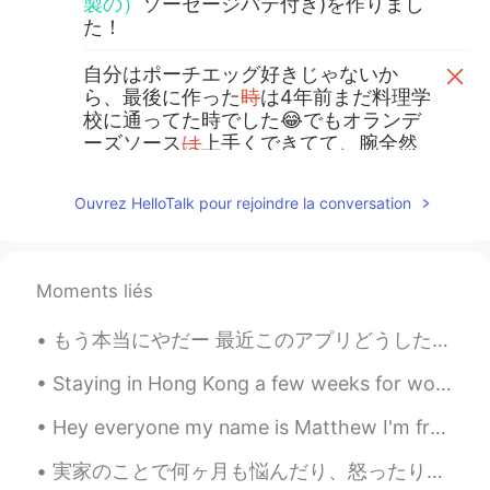
製の）
ソーセージパテ付き)を作りまし
た！
自分はポーチエッグ好きじゃないか
ら、最後に作った
時
は4年前まだ料理学
校に通ってた時でした😂でもオランデ
ーズソース
は
上手くできてて、腕全然
落ちてなくて、嬉しかったです😌
自分はポーチ
ド
エッグ
は
好きじゃない
Ouvrez HelloTalk pour rejoindre la conversation
から、最後に作った
の
は4年前
で
まだ料
理学校に通ってた時でした😂でもオラ
ンデーズソース
が
上手くできてて、腕
Moments liés
が
全然落ちてなくて
（or なかったの
で）
、嬉しかったです😌
もう本当にやだー 最近このアプリどうしたの？ すぐ「近く住んでるね！」「お酒飲みに行かない？」「いつか君の手料理を食べてみたい」みたいなメッセージを送って来る人が多すぎ！ もう何回も言ったのに、...
Chloe
2021.01.13 11:08
Staying in Hong Kong a few weeks for work ! Mom’s not here , so I have been cooking simple meals...
EN
JP
Hey everyone my name is Matthew I'm from Sydney Australia and I'm a freelance photographer and I'...
ありがとう😊美味しいですよ〜？🤣
実家のことで何ヶ月も悩んだり、怒ったり、悲しんだりしたあげく、円形脱毛症になってしまった😔考えないようにするのは、私にとって、ありえないです！自分の町だから、誰もたまに文句があるけど、好きです！...
Sho
2021.01.13 11:07