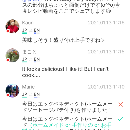
スの部分はちょっと面倒だけです(o^^o)今
度レシピ動画をここでシェアします😊
Kaori
2021.01.13 11:16
JP
EN
美味しそう！盛り付け上手ですね✨
まこと
2021.01.13 11:15
JP
EN
It looks delicious! I like it! But I can't
cook....
Marie
2021.01.13 11:10
JP
EN
今日はエッグベネディクト(ホームメー
ドソーセージパテ付き)を作りました！
今日はエッグベネディクト(ホームメー
ド
（ホームメイド or 手作りの or お手