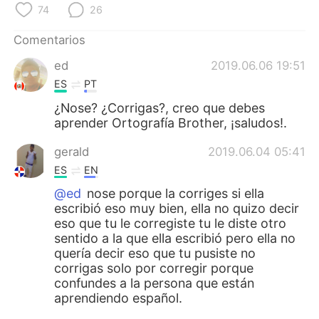
日本語
한국어
74
26
Comentarios
Русский
ไทย
ed
2019.06.06 19:51
Indonesia
Italiano
ES
PT
¿Nose? ¿Corrigas?, creo que debes
Türkçe
Tiếng Việt
aprender Ortografía Brother, ¡saludos!.
Português
gerald
2019.06.04 05:41
ES
EN
@ed
nose porque la corriges si ella
escribió eso muy bien, ella no quizo decir
eso que tu le corregiste tu le diste otro
sentido a la que ella escribió pero ella no
quería decir eso que tu pusiste no
corrigas solo por corregir porque
confundes a la persona que están
aprendiendo español.