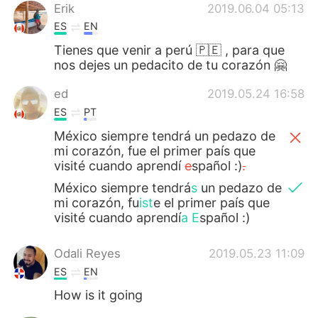
Erik
2019.06.04 05:13
ES
EN
Tienes que venir a perú 🇵🇪 , para que
nos dejes un pedacito de tu corazón 🤗
ed
2019.05.24 16:58
ES
PT
México siempre tendrá un pedazo de
mi corazón, fue el primer país que
visité cuando aprendí
e
spañol :)
.
México siempre tendrá
s
un pedazo de
mi corazón, fu
ist
e el primer país que
visité cuando aprendí
a
E
spañol :)
Odali Reyes
2019.05.23 11:09
ES
EN
How is it going