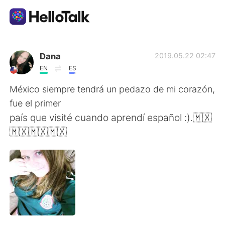
Aplicación de intercambio de idiomas
Dana
2019.05.22 02:47
EN
ES
AI Grammar Checker
México siempre tendrá un pedazo de mi corazón,
fue el primer
Español
país que visité cuando aprendí español :).🇲🇽
🇲🇽🇲🇽🇲🇽
English
简体中文
繁體中文
العربية
Français
Deutsch