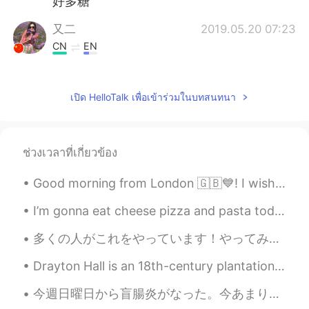
好多糖
又二
2019.05.20 07:23
CN
EN
甜食我的最爱
梁嗷嚎
2019.05.20 07:18
เปิด HelloTalk เพื่อเข้าร่วมในบทสนทนา
CN
EN
Wow
ช่วงเวลาที่เกี่ยวข้อง
Ryota Sato
2019.05.20 07:15
Good morning from London 🇬🇧💙! I wish you a beautiful , wonderful and an awesome day ! Happy Thur...
JP
CN
日本のお菓子は？
I’m gonna eat cheese pizza and pasta today. You can’t change my mind 😤 💪🏽 今日チーズピザとパスタを食べます🍕🍝 もう決...
多くの人がこれをやっています！やってみたかった。 Please Correct if anything is wrong😄 About me: • Name(名前) : アントン (Anton...
Drayton Hall is an 18th-century plantation in Charleston, South Carolina. Founded in 1738, Dray...
今週日曜日から盲腸炎がなった。今あまり痛くないけど、スープだけ食べられるのほうが得めんどくさい。いつもたくさん食べたいて、辛い物を大好き。だから、盲腸炎は拷問みたい 皆、盲腸炎がなったことがあ...