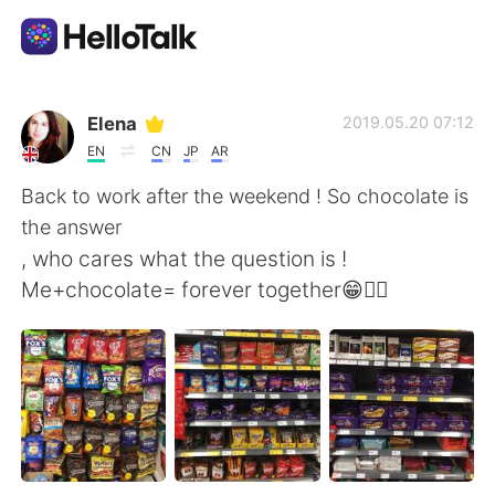
แอปแลกเปลี่ยนทางภาษา
Elena
2019.05.20 07:12
EN
CN
JP
AR
AI Grammar Checker
Back to work after the weekend ! So chocolate is
the answer
ไทย
, who cares what the question is !
Me+chocolate= forever together😁🤷‍♀️
English
简体中文
繁體中文
Español
العربية
Français