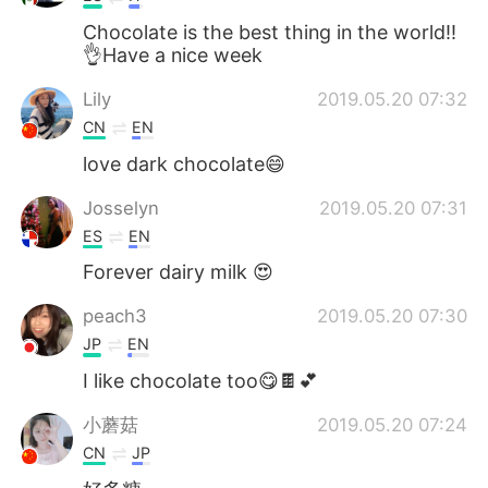
Chocolate is the best thing in the world!!
👌Have a nice week
Lily
2019.05.20 07:32
CN
EN
love dark chocolate😄
Josselyn
2019.05.20 07:31
ES
EN
Forever dairy milk 😍
peach3
2019.05.20 07:30
JP
EN
I like chocolate too😋🍫💕
小蘑菇
2019.05.20 07:24
CN
JP