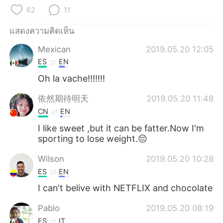
Deutsch
日本語
62
11
한국어
Русский
แสดงความคิดเห็น
Mexican
2019.05.20 12:05
Indonesia
Italiano
ES
EN
Türkçe
Tiếng Việt
Oh la vache!!!!!!!
依然期待明天
2019.05.20 11:48
Português
CN
EN
I like sweet ,but it can be fatter.Now I'm
sporting to lose weight.😔
Wilson
2019.05.20 10:28
ES
EN
I can't belive with NETFLIX and chocolate
Pablo
2019.05.20 08:19
ES
IT