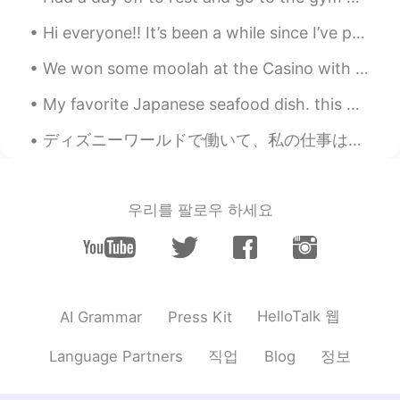
CN繁
EN
ES
IT
JP
KR
Hi everyone!! It’s been a while since I’ve posted. 🤍 I hope everyone is doing well! What are your...
@Ayumi
本当に😭
We won some moolah at the Casino with max bet and the best part is we don’t have to pay taxes bec...
Ayumi
2021.02.17 00:23
My favorite Japanese seafood dish. this was shot in the city of Otaru. 私の好きな日本のシーフード料理。これは小樽市で撮...
JP
EN
ディズニーワールドで働いて、私の仕事は私にハロウィーンパーティーの無料チケットを与えました!たくさんのキャラクターに出会いました!🤩 I work at Disney World and my...
あなたの心はたぶん8歳です😂
Emma
2021.02.17 00:22
JP
EN
우리를 팔로우 하세요
面白い🤣🤣🤣
HelloTalk 웹
AI Grammar
Press Kit
직업
정보
Language Partners
Blog