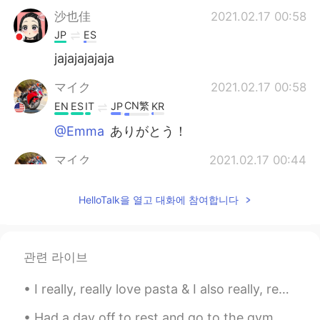
沙也佳
2021.02.17 00:58
JP
ES
jajajajajaja
マイク
2021.02.17 00:58
CN繁
EN
ES
IT
JP
KR
@Emma
ありがとう！
マイク
2021.02.17 00:44
CN繁
EN
ES
IT
JP
KR
HelloTalk을 열고 대화에 참여합니다
@Saaya
良かった！🤣😂🤣😂🤓
Saaya
2021.02.17 00:29
JP
EN
관련 라이브
上手ですね😂👍✨。 ５歳の息子も笑ってま
I really, really love pasta & I also really, really love beef 😅😍 so I combined the two 🍝 I ran ou...
した😂❤。
Had a day off to rest and go to the gym 🏋🏻‍♀️ After I ate dinner and went shopping 🛍 Now I’m w...
マイク
2021.02.17 00:24