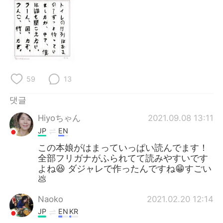
Deutsch
日本語
Русский
ไทย
Indonesia
Italiano
Türkçe
Tiếng Việt
59
13
댓글
Português
Hiyoちゃん
2021.09.08 13:11
JP
EN
この本娘がはまっていっぱい読んでます！
全部フリガナがふられてて読みやすいです
よね😆 ダジャレで作ったんですね😁すごい
💩
Naoko
2021.02.20 12:14
JP
EN
KR