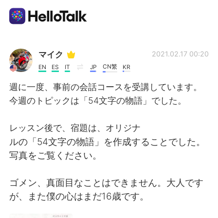
언어 교환 앱
マイク
2021.02.17 00:20
CN繁
EN
ES
IT
JP
KR
AI Grammar Checker
週に一度、事前の会話コースを受講しています。
今週のトピックは「54文字の物語」でした。
한국어
レッスン後で、宿題は、オリジナ
ルの「54文字の物語」を作成することでした。
English
简体中文
写真をご覧ください。
繁體中文
Español
ゴメン、真面目なことはできません。大人です
が、また僕の心はまだ16歳です。
العربية
Français