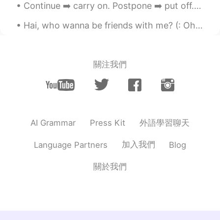
CN
EN
Continue ➡️ carry on. Postpone ➡️ put off. Surrender ➡️ give in. Refuse ...
happy new year！
Hai, who wanna be friends with me? (: Oh also I’m sorry if our conversation becomes boring or aw...
關注我們
外語學習聊天
AI Grammar
Press Kit
加入我們
Language Partners
Blog
關於我們