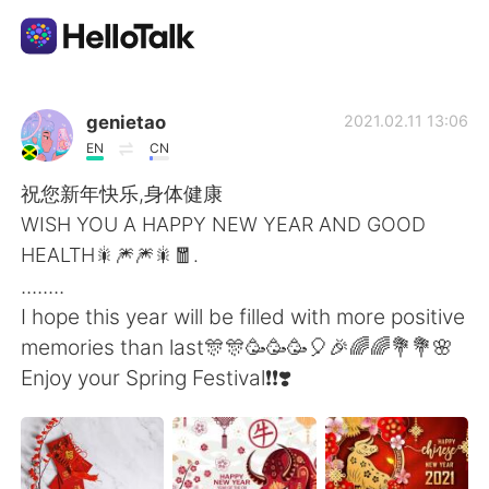
語言交換應用
genietao
2021.02.11 13:06
EN
CN
AI Grammar Checker
祝您新年快乐,身体健康
WISH YOU A HAPPY NEW YEAR AND GOOD
繁體中文
HEALTH🎇🎆🎆🎇🧧.
........
I hope this year will be filled with more positive
English
简体中文
memories than last🎊🎊🥳🥳🥳🎈🎉🌈🌈💐💐🌸
Enjoy your Spring Festival❗️❗️❣️
Español
العربية
Français
Deutsch