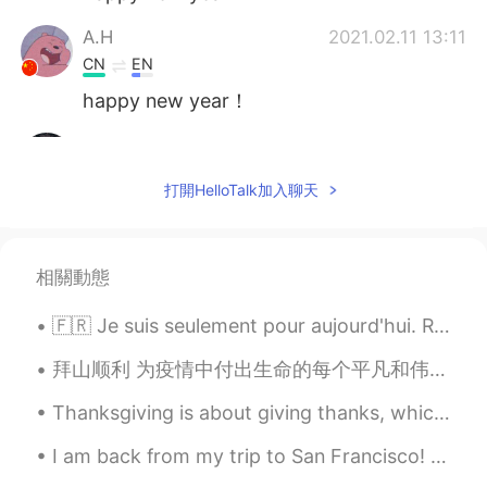
A.H
2021.02.11 13:11
CN
EN
happy new year！
Darla
2021.02.11 13:10
CN
EN
打開HelloTalk加入聊天
谢谢~新年快乐！
南港不秋
2021.02.11 13:10
相關動態
CN
EN
Happy New Year！
🇫🇷 Je suis seulement pour aujourd'hui. Récemment je suis occupée. ( I am only online for toda...
Shmily.
2021.02.11 13:10
拜山顺利 为疫情中付出生命的每个平凡和伟大的人致敬。 China will take a moment of silence for the victims of the virus. Per...
CN
EN
Thanksgiving is about giving thanks, which we highlight once a year, but should be practiced ever...
Happy new year!
I am back from my trip to San Francisco! 😊This week I am going to be a bit silent on HelloTalk si...
我是β.
2021.02.11 13:10