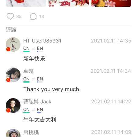
日本語
한국어
85
13
Русский
ไทย
評論
Indonesia
Italiano
HT User985331
2021.02.11 14:35
Türkçe
Tiếng Việt
CN
EN
新年快乐
Português
卓越
2021.02.11 14:34
CN
EN
Thank you very much.
曹弘博 Jack
2021.02.11 14:22
CN
EN
牛年大吉大利
唐桃桃
2021.02.11 14:09