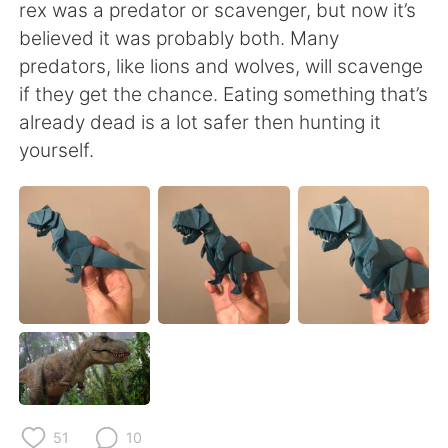
日本語
한국어
rex was a predator or scavenger, but now it’s
believed it was probably both. Many
Русский
ไทย
predators, like lions and wolves, will scavenge
if they get the chance. Eating something that’s
Indonesia
Italiano
already dead is a lot safer then hunting it
yourself.
Türkçe
Tiếng Việt
Português
51
10