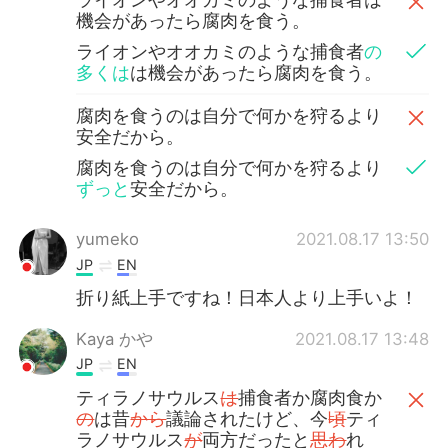
機会があったら腐肉を食う。
ライオンやオオカミのような捕食者
の
多くは
は機会があったら腐肉を食う。
腐肉を食うのは自分で何かを狩るより
安全だから。
腐肉を食うのは自分で何かを狩るより
ずっと
安全だから。
yumeko
2021.08.17 13:50
JP
EN
折り紙上手ですね！日本人より上手いよ！
Kaya かや
2021.08.17 13:48
JP
EN
ティラノサウルス
は
捕食者か腐肉食か
の
は昔
から
議論されたけど、今
頃
ティ
ラノサウルス
が
両方だったと
思わ
れ