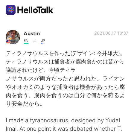
Language Exchange App
Austin
2021.08.17 13:37
EN
JP
AI Grammar Checker
ティラノサウルスを作った(デザイン: 今井雄大)。
ティラノサウルスは捕食者か腐肉食かのは昔から
English
議論されたけど、今頃ティラ
ノサウルスが両方だったと思われた。ライオン
やオオカミのような捕食者は機会があったら腐
简体中文
繁體中文
肉を食う。腐肉を食うのは自分で何かを狩るよ
り安全だから。
Español
العربية
I made a tyrannosaurus, designed by Yudai
Français
Deutsch
Imai. At one point it was debated whether T.