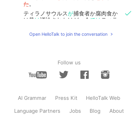
た
。
ティラノサウルス
が
捕食者か腐肉食か
は昔
は
議論されたけど、今
では
ティラ
ノサウルス
は
両方だったと
考えら
れ
て
いる
。
Open HelloTalk to join the conversation
taka
2021.08.17 13:46
JP
EN
Follow us
すごい！紙一枚で作れるんですか？！ It's
great! Did you make it by only one
paper?!
Rena
2021.08.17 13:45
AI Grammar
Press Kit
HelloTalk Web
JP
EN
すごいですね！！！
Language Partners
Jobs
Blog
About
Kurumi
2021.08.17 13:42
JP
EN