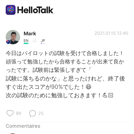
Appli d'échange linguistique
Mark
2021.01.15 12:40
EN
JP
AI Grammar Checker
今日はパイロットの試験を受けて合格しました！
頑張って勉強したから合格することが出来て良か
Français
ったです。試験前は緊張しすぎて「
試験に落ちるのかな」と思ったけれど、終了後
すぐ出たスコアが90%でした！😆
English
简体中文
次の試験のために勉強しておきます！💪🏻
繁體中文
Español
99
25
العربية
Deutsch
Commentaires