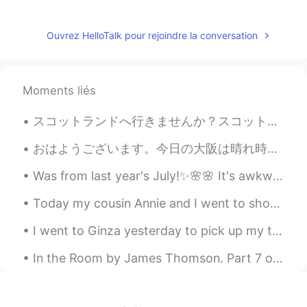
おめでとうございます🍾🎉🎈
Mark
2021.01.15 12:53
Ouvrez HelloTalk pour rejoindre la conversation
EN
JP
@mao
ありがとうございます！勉強してお
きます！✌🏻
Moments liés
Mark
2021.01.15 12:52
スコットランドへ行きませんか？スコットランドは美しい田舎とか、ユニークな食べ物とかがありますね。スコットランドのウイスキーを飲みたいかもしれなません？スコットランドも素晴らしい歴史があります。と...
EN
JP
おはようございます。今日の大阪は晴れ時々曇り☁️☀️です。今朝早起きして、ジムに行きました。明日は台風が来るらしいですね。でも、さっき天気予報を見たら、曇りと晴れって書いてあります。多分今回は大...
@Sekko
ありがとうございます！頑張りま
す！☺️
Was from last year's July!✨🌸🌸 It's awkward that I felt like a beach model but not at all!🌼✨😂 I re...
mao
2021.01.15 12:51
Today my cousin Annie and I went to shop at a store to buy rice cake 🍥, Lotus & Custard bread🍞, M...
JP
EN
I went to Ginza yesterday to pick up my things to move out of the office. We have been working re...
おめでとう🎉次の試験も頑張ってね✈️
In the Room by James Thomson. Part 7 of 13. She did not sit hours stark and dumb As pale as m...
Sekko
2021.01.15 12:50
JP
EN