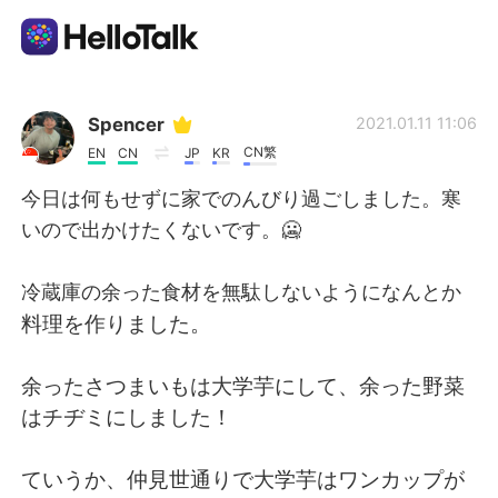
Language Exchange App
Spencer
2021.01.11 11:06
CN繁
EN
CN
JP
KR
AI Grammar Checker
今日は何もせずに家でのんびり過ごしました。寒
いので出かけたくないです。🥶
English
冷蔵庫の余った食材を無駄しないようになんとか
料理を作りました。
简体中文
繁體中文
余ったさつまいもは大学芋にして、余った野菜
Español
العربية
はチヂミにしました！
Français
Deutsch
ていうか、仲見世通りで大学芋はワンカップが