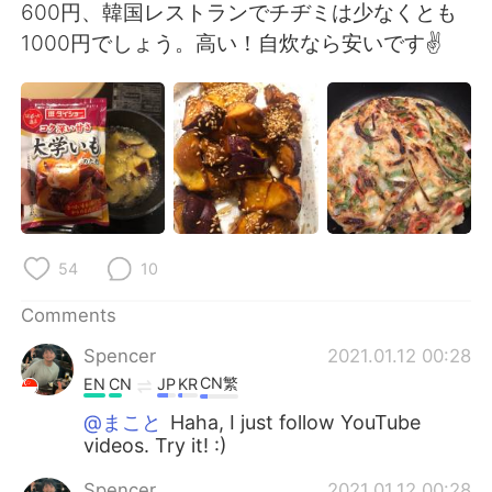
日本語
한국어
600円、韓国レストランでチヂミは少なくとも
1000円でしょう。高い！自炊なら安いです✌
Русский
ไทย
Indonesia
Italiano
Türkçe
Tiếng Việt
Português
54
10
Comments
Spencer
2021.01.12 00:28
CN繁
EN
CN
JP
KR
@まこと
Haha, I just follow YouTube
videos. Try it! :)
Spencer
2021.01.12 00:28