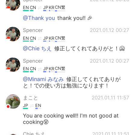
CN繁
EN
CN
JP
KR
@Thank you
thank you!! 🎉
Spencer
2021.01.12 00:27
CN繁
EN
CN
JP
KR
@Chie ちえ
修正してくれてありがと！🥶
Spencer
2021.01.12 00:27
CN繁
EN
CN
JP
KR
@Minami みなみ
修正してくれてありが
と！での使い方は勉強になります！
まこと
2021.01.11 11:57
JP
EN
You are cooking well!! I'm not good at
cooking😵
Chie ちえ
2021.01.11 11:51