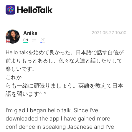
언어 교환 앱
Anika
2021.05.27 10:00
EN
PT
AI Grammar Checker
Hello talkを始めて良かった。日本語で話す自信が
前よりもっとあるし、色々な人達と話したりして
한국어
楽しいです。
これか
らも一緒に頑張りましょう。英語を教えて日本
English
简体中文
語を習います^_^
繁體中文
Español
I’m glad I began hello talk. Since I’ve
downloaded the app I have gained more
العربية
Français
confidence in speaking Japanese and I’ve