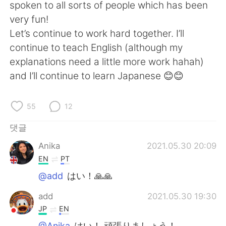
Deutsch
日本語
spoken to all sorts of people which has been
very fun!
Русский
ไทย
Let’s continue to work hard together. I’ll
continue to teach English (although my
Indonesia
Italiano
explanations need a little more work hahah)
and I’ll continue to learn Japanese 😊😊
Türkçe
Tiếng Việt
Português
55
12
댓글
Anika
2021.05.30 20:09
EN
PT
@add
はい！🙏🙏
add
2021.05.30 19:30
JP
EN
@Anika
はい！ 頑張りましょう！