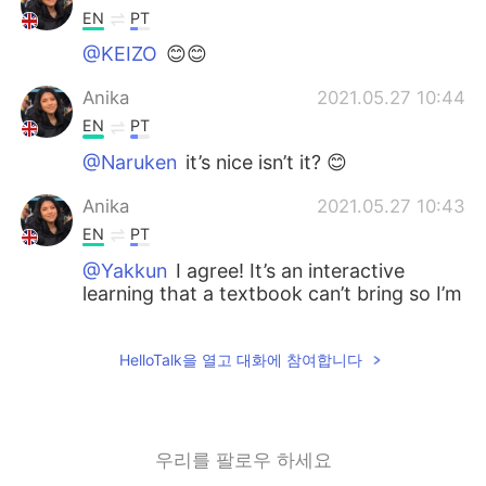
EN
PT
@KEIZO
😊😊
Anika
2021.05.27 10:44
EN
PT
@Naruken
it’s nice isn’t it? 😊
Anika
2021.05.27 10:43
EN
PT
@Yakkun
I agree! It’s an interactive
learning that a textbook can’t bring so I’m
thankful for the app
ai
2021.05.27 10:09
HelloTalk을 열고 대화에 참여합니다
JP
EN
素晴らしいです😊
우리를 팔로우 하세요
KEIZO
2021.05.27 10:08