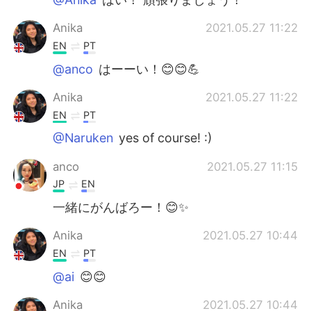
Anika
2021.05.27 11:22
EN
PT
@anco
はーーい！😊😊💪
Anika
2021.05.27 11:22
EN
PT
@Naruken
yes of course! :)
anco
2021.05.27 11:15
JP
EN
一緒にがんばろー！😊✨
Anika
2021.05.27 10:44
EN
PT
@ai
😊😊
Anika
2021.05.27 10:44