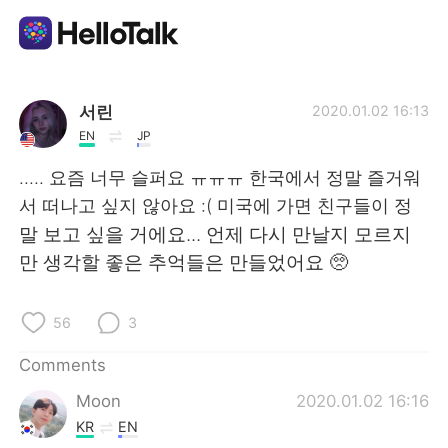
Language Exchange App
서린
2020.01.02 16:13
EN
JP
AI Grammar Checker
..... 요즘 너무 슬퍼요 ㅠㅠㅠ 한국에서 정말 즐거워
서 떠나고 싶지 않아요 :( 미국에 가면 친구들이 정
English
말 보고 싶을 거에요... 언제 다시 만날지 모르지
만 생각할 좋은 추억들은 만들었어요 🥺
简体中文
繁體中文
56
3
Español
العربية
Comments
Moon
2020.01.02 16:16
Français
Deutsch
KR
EN