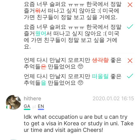
日本語
한국어
요즘 너무 슬퍼요 ㅠㅠㅠ 한국에서 정말
즐거
워
서 떠나고 싶지 않아요 :( 미국에
가면 친구들이 정말 보고 싶을 거에요.
Русский
ไทย
요즘 너무 슬퍼요 ㅠㅠㅠ 한국에서 정말
즐거
웠어
서 떠나고 싶지 않아요 :( 미국
Indonesia
Italiano
에 가면 친구들이 정말 보고 싶을 거에
요.
Türkçe
Tiếng Việt
언제 다시 만날지 모르지만
생각할
좋은
Português
추억들
은
만들었어요 🥺
언제 다시 만날지 모르지만
떠올릴
좋은
추억들
을
만들었어요 🥺
hithere
2020.01.02 16:15
GA
EN
Idk what occupation u are but u can try
to get a visa in Korea or study in uni. Take
ur time and visit again Cheers!