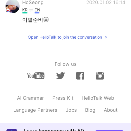
HoSeong
2020.01.02 16:14
KR
EN
이별준비😿
Open HelloTalk to join the conversation
Follow us
AI Grammar
Press Kit
HelloTalk Web
Language Partners
Jobs
Blog
About
Learn languages with 50