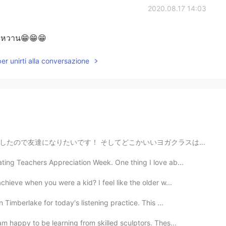
2020.08.17 14:03
มหวาน😁😁😁
per unirti alla conversazione
いいヨガクラスはありますか？最近私の姿勢が悪くて体の筋肉はよく硬いです！治したいです！ Regarding...
ting Teachers Appreciation Week. One thing I love ab...
ieve when you were a kid? I feel like the older w...
 Timberlake for today's listening practice. This ...
m happy to be learning from skilled sculptors. Thes...