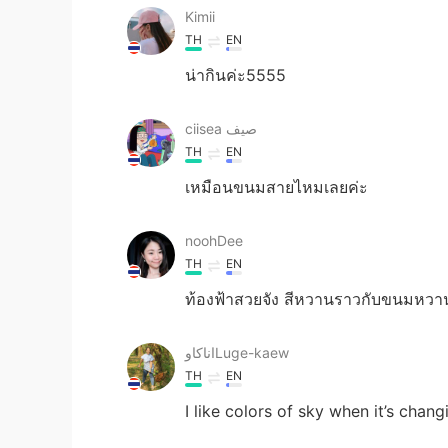
Kimii
TH
EN
น่ากินค่ะ5555
ciisea صيف
TH
EN
เหมือนขนมสายไหมเลยค่ะ
noohDee
TH
EN
ท้องฟ้าสวยจัง สีหวานราวกับขนมหวาน 
اناكاوLuge-kaew
TH
EN
I like colors of sky when it’s chang