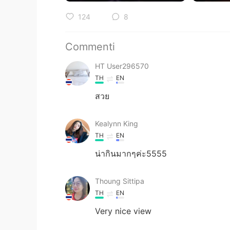
124
8
Commenti
HT User296570
TH
EN
สวย
Kealynn King
TH
EN
น่ากินมากๆค่ะ5555
Thoung Sittipa
TH
EN
Very nice view