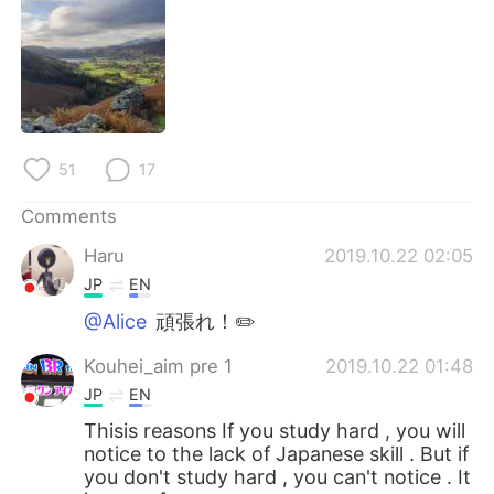
日本語
한국어
Русский
ไทย
Indonesia
Italiano
51
17
Türkçe
Tiếng Việt
Comments
Português
Haru
2019.10.22 02:05
JP
EN
@Alice
頑張れ！✏️
Kouhei_aim pre 1
2019.10.22 01:48
JP
EN
Thisis reasons If you study hard , you will
notice to the lack of Japanese skill . But if
you don't study hard , you can't notice . It