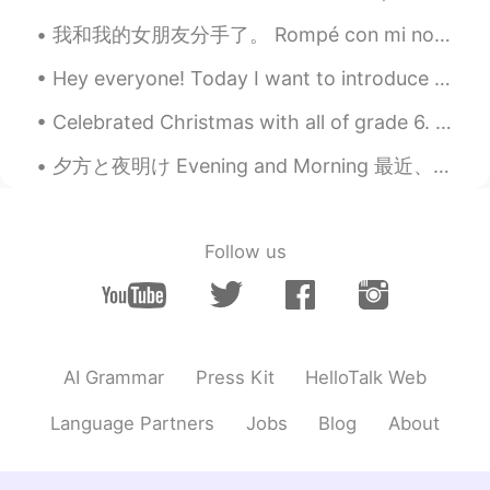
JP
EN
我和我的女朋友分手了。 Rompé con mi novia, decidí vivir mi vida solo por algún tiempo. This means I can spen...
そういう時あるよね
Hey everyone! Today I want to introduce you guys to a hidden gem that not many people know about ...
naomi
2019.10.21 16:47
Celebrated Christmas with all of grade 6. My students designed the Christmas poster that represe...
JP
EN
自分が成長したいと思うものに終わりはな
夕方と夜明け Evening and Morning 最近、アメリカには夏時間が始めたので昨日久しぶりに夕方間にジョギングした Recently, we changed to daylight...
いなと私も感じます。 私はそれを実感する
ために、目標を作るようにしています。
Follow us
Ryo
2019.10.21 16:46
JP
EN
最近、何でかよく分か
ん
ないけど、日
本語能力
に
自信が下
げ
てきてる。
最近、何でかよく分か
ら
ないけど、日
AI Grammar
Press Kit
HelloTalk Web
本語能力
の
自信が下
がっ
てきて
い
る。
Language Partners
Jobs
Blog
About
この壁
が渡
れない気がする 😫
この壁
を乗り越えら
れない気がする 😫