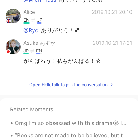
Alice
2019.10.21 20:10
EN
JP
@Ryo
ありがとう！💕
Asuka あすか
2019.10.21 17:21
JP
EN
がんばろう！私もがんばる！☆
Rimi
2019.10.21 17:14
JP
EN
Open HelloTalk to join the conversation
頑張って！私も英語頑張る💪
yukie
2019.10.21 17:05
Related Moments
JP
EN
わかる。
Omg I’m so obsessed with this drama😭 I totally recommend it👌🏼 Especially if you’re interested in ...
yukichi
2019.10.21 16:51
“Books are not made to be believed, but to be subjected to inquiry. When we consider a book, we m...