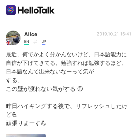
Language Exchange App
Alice
2019.10.21 16:41
EN
JP
AI Grammar Checker
最近、何でかよく分かんないけど、日本語能力に
自信が下げてきてる。勉強すれば勉強するほど、
English
日本語なんて出来ないなーって気が
する。
この壁が渡れない気がする 😫
简体中文
繁體中文
昨日ハイキングする後で、リフレッシュしたけ
Español
العربية
ど💪
頑張りまーす💪
Français
Deutsch