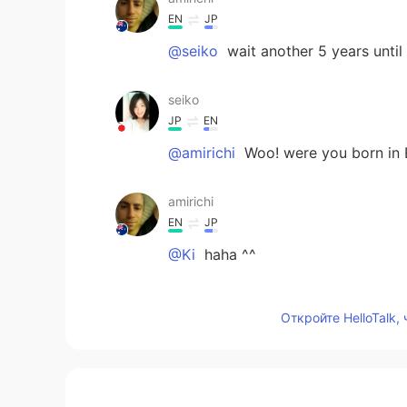
EN
JP
@seiko
wait another 5 years until
seiko
JP
EN
@amirichi
Woo! were you born in E
amirichi
EN
JP
@Ki
haha ^^
amirichi
Откройте HelloTalk,
EN
JP
@seiko
no no I live in Australia, b
amirichi