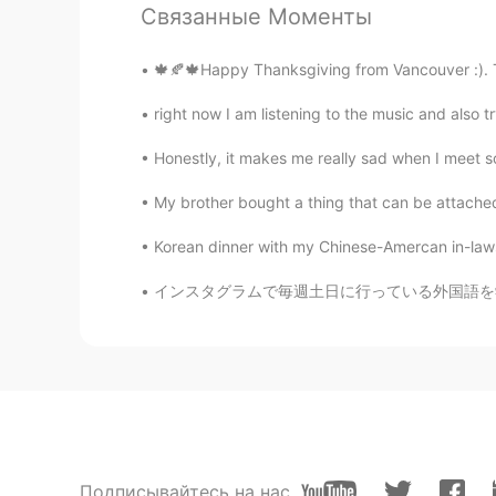
Связанные Моменты
EN
JP
@asami
thank you anyway! I appre
🍁🍂🍁Happy Thanksgiving from Vancouver :). T
right now I am listening to the music and also 
amirichi
EN
JP
Honestly, it makes me really sad when I meet so
@Yumiko
haha
My brother bought a thing that can be attached t
Yumiko
Korean dinner with my Chinese-Amercan in-laws
JP
EN
インスタグラムで毎週土日に行っている外国語を学ぶ人達のそれぞれの勉強法を話し合うイベント
It seems like you always eat delic
Yuki ゆき 유기
JP
KR
"Zaatar"ピザは
エジプトの
私
の一つ
"Zaatar"ピザは私の一番好きな
エジ
Подписывайтесь на нас