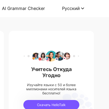
AI Grammar Checker
Русский
Учитесь Откуда
Угодно
Изучайте языки с 50 и более
миллионами носителей языка
бесплатно!
Скачать HelloTalk