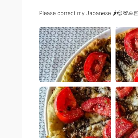
Please correct my Japanese 🌶️😊💯🙏