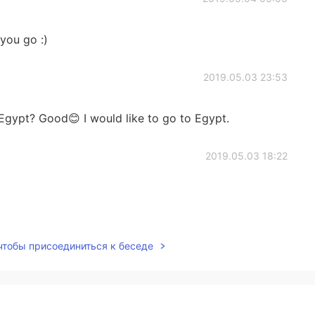
 you go :)
2019.05.03 23:53
gypt? Good😊 I would like to go to Egypt.
2019.05.03 18:22
2019.05.03 18:22
 чтобы присоединиться к беседе
ut I was born in Egypt :)
2019.05.03 18:21