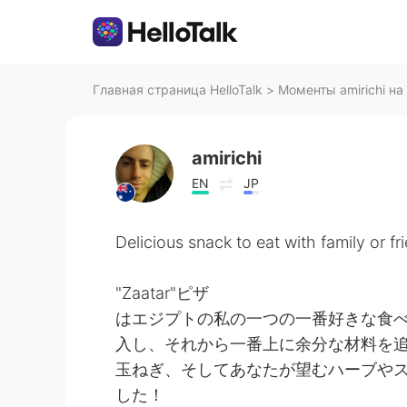
Главная страница HelloTalk
>
Моменты amirichi на 
amirichi
EN
JP
Delicious snack to eat with family or fr
"Zaatar"ピザ
はエジプトの私の一つの一番好きな食べ物
入し、それから一番上に余分な材料を
玉ねぎ、そしてあなたが望むハーブや
した！