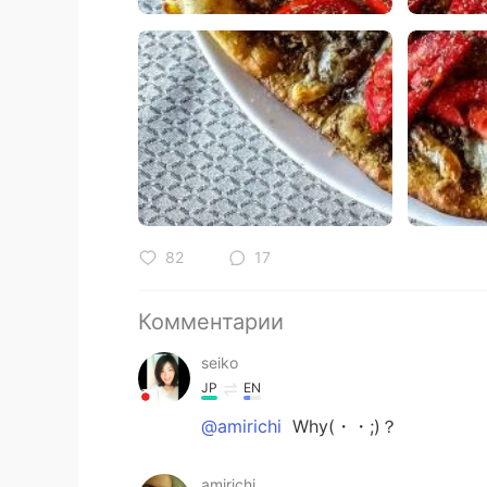
82
17
Комментарии
seiko
JP
EN
@amirichi
Why(・・;)？
amirichi