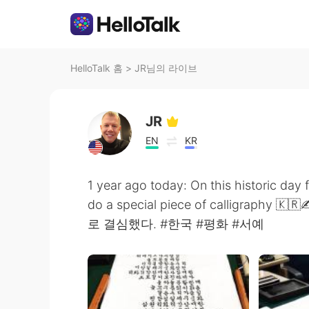
HelloTalk 홈
>
JR님의 라이브
JR
EN
KR
1 year ago today: On this historic day 
do a special piece of calligra
로 결심했다. #한국 #평화 #서예