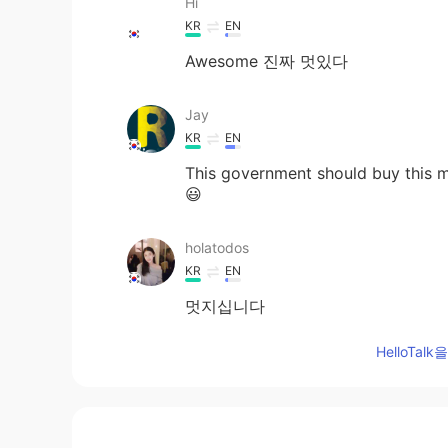
Hi
KR
EN
Awesome 진짜 멋있다
Jay
KR
EN
This government should buy this m
😃
holatodos
KR
EN
멋지십니다
HelloTa