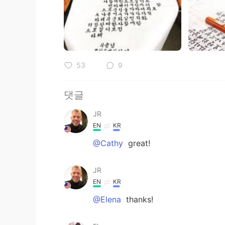
53
9
댓글
JR
EN
KR
@Cathy
great!
JR
EN
KR
@Elena
thanks!