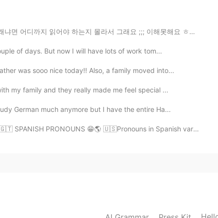
라서 그래요 ;;; 이해못해요 ㅎㅎㅎ (,) 이걸 많이 사용하니까 그걸 있으면 어디까지 읽어야 ...
ple of days. But now I will have lots of work tom...
ther was sooo nice today!! Also, a family moved into...
th my family and they really made me feel special ...
study German much anymore but I have the entire Ha...
H PRONOUNS 😁🌎 🇺🇸Pronouns in Spanish vary throughout the S...
Hell
AI Grammar
Press Kit