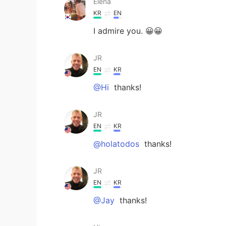
Elena
KR
EN
I admire you. 😀😀
JR
EN
KR
@Hi
thanks!
JR
EN
KR
@holatodos
thanks!
JR
EN
KR
@Jay
thanks!