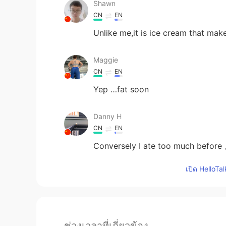
Shawn
CN
EN
Unlike me,it is ice cream that makes 
Maggie
CN
EN
Yep …fat soon
Danny H
CN
EN
Conversely I ate too much before
เปิด HelloTa