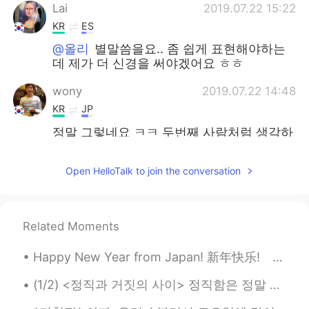
Lai
2019.07.22 15:22
KR
ES
@올리
별말씀을요.. 좀 쉽게 표현해야하는
데 제가 더 신경을 써야겠어요 ㅎㅎ
wony
2019.07.22 14:48
KR
JP
정말 그렇네요 ㅋㅋ 두번째 사람처럼 생각하
는 사람이 되고 싶어요~😊
Open HelloTalk to join the conversation
Bye
2019.07.22 14:48
KR
EN
@올리
그렇군요. 고맙습니다! 😄
Related Moments
올리
2019.07.22 14:46
Happy New Year from Japan! 新年快乐! あけましておめでとうございます！ 새해 복 많이 받으세요🎉🎉🎉🎉🎉🎉🎉🎉🎉🎉🎉🎉🎉🎉🎉🎉🎉🎉
EN
KR
@Bye
저도 아직 많은 것을 알아차리는 과정
(1/2) <정직과 거짓의 사이> 정직함은 정말 유지하기 어려운 미덕인 거 같아요 정직이라는 게 참 복잡한 것이기 때문에요 정직한 사람은 그저 팩트만 말하는 사람이 아니에요 ...
인 거 같아요~ Jaewon님도 응원할게요!