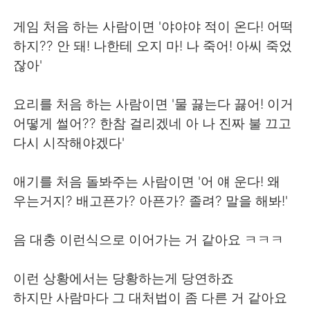
日本語
한국어
게임 처음 하는 사람이면 '야야야 적이 온다! 어떡
Русский
ไทย
하지?? 안 돼! 나한테 오지 마! 나 죽어! 아씨 죽었
잖아'
Indonesia
Italiano
요리를 처음 하는 사람이면 '물 끓는다 끓어! 이거
Türkçe
Tiếng Việt
어떻게 썰어?? 한참 걸리겠네 아 나 진짜 불 끄고
다시 시작해야겠다'
Português
애기를 처음 돌봐주는 사람이면 '어 얘 운다! 왜
우는거지? 배고픈가? 아픈가? 졸려? 말을 해봐!'
음 대충 이런식으로 이어가는 거 같아요 ㅋㅋㅋ
이런 상황에서는 당황하는게 당연하죠
하지만 사람마다 그 대처법이 좀 다른 거 같아요