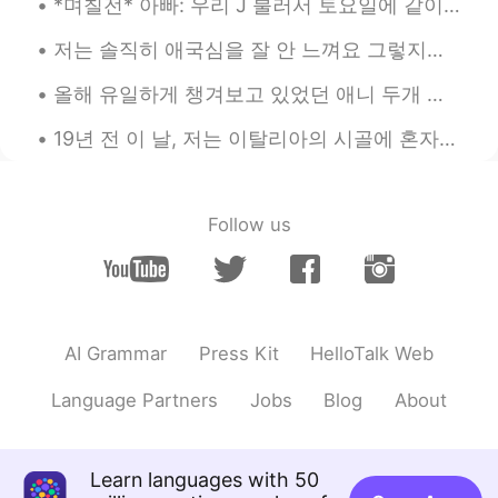
*며칠전* 아빠: 우리 J 불러서 토요일에 같이 축구 볼까?? 언니: 아이 아빠!! 토요일이 J 결혼식 날이잖아 아빠: 아 맞다~ 그래도 신랑도 축구는 볼 시간 있겠지? 낮에...
올리
2019.07.22 14:41
저는 솔직히 애국심을 잘 안 느껴요 그렇지만 그런 이유로 나의 나라와 다른 나라를 좀 더 객관적인 시각으로 바라볼 수 있는 거 같아요 'I hate the US / Japa...
EN
KR
올해 유일하게 챙겨보고 있었던 애니 두개 있었는데 (モブサイコ100II & 約束のネバーランド) 지난 주에 둘다 끝나고 2분기에는 특별하게 기대하는 게 없어서 4월이니까 四月は...
@Lai
아하 그런 뜻이였군요! 가르쳐주셔서
감사합니다 😂
19년 전 이 날, 저는 이탈리아의 시골에 혼자여행 중이었다. 레스토랑에서 저녁을 먹으면서 눈 앞에 있는 텔레비전에 본 “미국 뉴욕”의 영상. 영화 장면인 줄 알았다.이탈리...
올리
2019.07.22 14:41
EN
KR
Follow us
@주희짱
Thank you! :)
Bye
2019.07.22 14:38
KR
EN
@올리
겸손하시네요.😊 그러고 보니 그 말
AI Grammar
Press Kit
HelloTalk Web
씀도 맞네요. 저번에 제가 만나는 상담사 선
생님도 그렇게 말씀하시더라고요. 바뀌려면
Language Partners
Jobs
Blog
About
우선 알아차려야한다고요. 그래도 이렇게 말
씀해주셔서 위안이 돼요. 감사합니다. 😊
올리
2019.07.22 14:38
Learn languages with 50