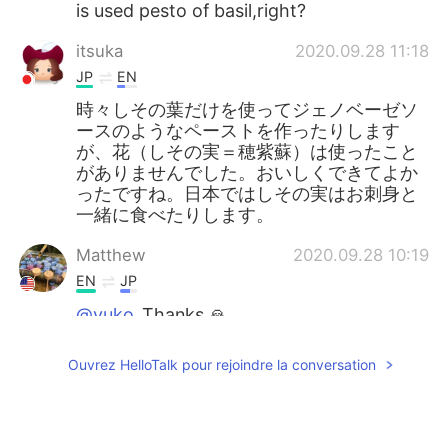
is used pesto of basil,right?
itsuka
2020.09.28 11:18
JP
EN
時々しその葉だけを使ってジェノベーゼソ
ースのようなペーストを作ったりします
が、花（しその実＝穂紫蘇）は使ったこと
がありませんでした。おいしくできてよか
ったですね。日本ではしその実はお刺身と
一緒に食べたりします。
Matthew
2020.09.28 10:19
EN
JP
@yuko
Thanks 🙏
Matthew
2020.09.28 10:19
Ouvrez HelloTalk pour rejoindre la conversation
EN
JP
@yuko
It’s usually made with basil 🌿 but
you can use many kinds of herbs.