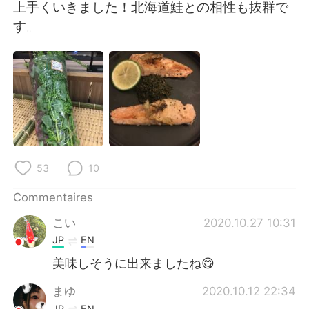
日本語
한국어
上手くいきました！北海道鮭との相性も抜群で
す。
Русский
ไทย
Indonesia
Italiano
Türkçe
Tiếng Việt
Português
53
10
Commentaires
こい
2020.10.27 10:31
JP
EN
美味しそうに出来ましたね😋
まゆ
2020.10.12 22:34
JP
EN