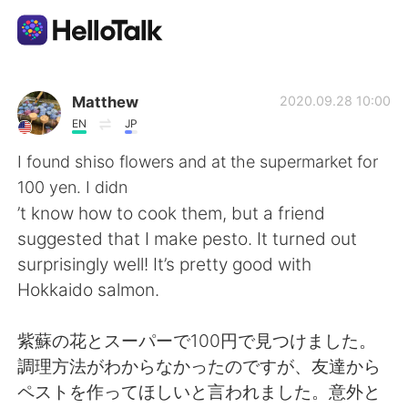
Appli d'échange linguistique
Matthew
2020.09.28 10:00
EN
JP
AI Grammar Checker
I found shiso flowers and at the supermarket for
100 yen. I didn
Français
’t know how to cook them, but a friend
suggested that I make pesto. It turned out
surprisingly well! It’s pretty good with
English
简体中文
Hokkaido salmon.
繁體中文
Español
紫蘇の花とスーパーで100円で見つけました。
調理方法がわからなかったのですが、友達から
العربية
Deutsch
ペストを作ってほしいと言われました。意外と