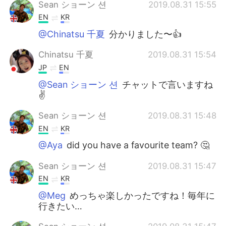
Sean ショーン 션
2019.08.31 15:55
EN
KR
@Chinatsu 千夏
分かりました〜👍
Chinatsu 千夏
2019.08.31 15:54
JP
EN
@Sean ショーン 션
チャットで言いますね
✌️
Sean ショーン 션
2019.08.31 15:48
EN
KR
@Aya
did you have a favourite team? 🤔
Sean ショーン 션
2019.08.31 15:47
EN
KR
@Meg
めっちゃ楽しかったですね！毎年に
行きたい…