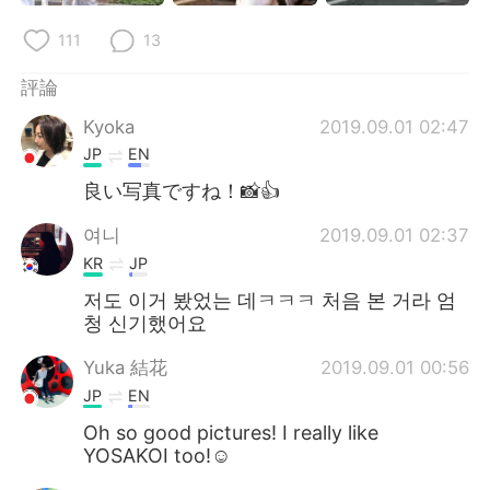
111
13
評論
Kyoka
2019.09.01 02:47
JP
EN
良い写真ですね！📸👍
여니
2019.09.01 02:37
KR
JP
저도 이거 봤었는 데ㅋㅋㅋ 처음 본 거라 엄
청 신기했어요
Yuka 結花
2019.09.01 00:56
JP
EN
Oh so good pictures! I really like
YOSAKOI too!☺️