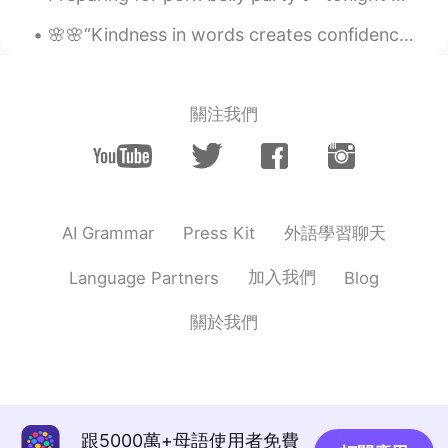
Meg
2019.08.31 11:05
🌸🌸“Kindness in words creates confidence. Kindness in thinking creates profoundness. Kindness in g...
JP
EN
私も先日観に行きました。迫力すごかった
ですよね😄
關注我們
Tomomi Iwase
2019.08.31 11:01
JP
EN
先週末のにっ
ぴ
んど真ん中祭り(ど祭
り)、大きなよさこい祭りです。
外語學習聊天
AI Grammar
Press Kit
先週末のにっ
ぽ
んど真ん中祭り(ど祭
り)、大きなよさこい祭りです。
加入我們
Language Partners
Blog
チームは色々
の
大学と県から来まし
關於我們
た。
チームは色々
な
大学と県から来まし
た。
跟5000萬+母語使用者免費