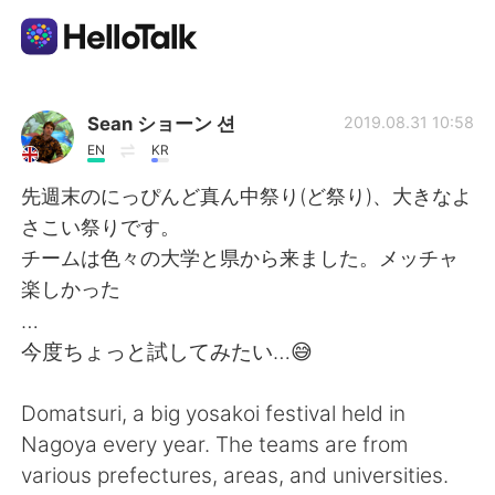
語言交換應用
Sean ショーン 션
2019.08.31 10:58
EN
KR
AI Grammar Checker
先週末のにっぴんど真ん中祭り(ど祭り)、大きなよ
さこい祭りです。
繁體中文
チームは色々の大学と県から来ました。メッチャ
楽しかった
…
English
简体中文
今度ちょっと試してみたい…😅
Español
العربية
Domatsuri, a big yosakoi festival held in
Nagoya every year. The teams are from
Français
Deutsch
various prefectures, areas, and universities.