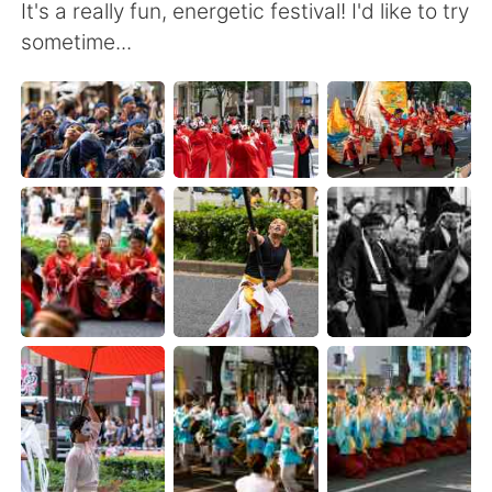
日本語
한국어
It's a really fun, energetic festival! I'd like to try
sometime...
Русский
ไทย
Indonesia
Italiano
Türkçe
Tiếng Việt
Português