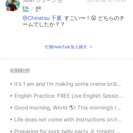
Sean ショーン 션
2019.08.31 15:47
EN
KR
@Chinatsu 千夏
すごい〜！😮 どちらのチ
ームでしたか？？
Sean ショーン 션
2019.08.31 15:46
EN
KR
打開HelloTalk加入聊天
@Tomomi Iwase
あぁ…ありがとう！ 僕の
指は不器用だった〜😅
相關動態
Aya
2019.08.31 12:49
JP
EN
It’s 1 am and I’m making some creme brûlée haha 🤣 can’t sleep! Craving for something sweet. Oh my...
I went there too!!
English Practice: FREE Live English Session Background: Topic: New Year’s Eve Location: HelloT...
Chinatsu 千夏
2019.08.31 11:06
Good morning, World 🌎! This morning’s ruck was AMAZING!!! 💖💖 6 miles of pushing myself to get b...
JP
EN
You went to Domatauri! I participated in
Life does not come with instructions on how to live, but it does come with trees, sunshine, smile...
Domatauri 💃 めっちゃ暑かった🌞
Preparing for pork belly party 🎉 tonight yay! A dab of oil and pork belly and salt and pepper. Ma...