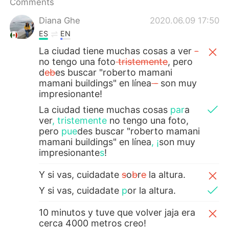
Comments
Diana Ghe
2020.06.09 17:50
ES
EN
La ciudad tiene muchas cosas a ver
-
no tengo una foto
tristemente
, pero
d
eb
es buscar "roberto mamani
mamani buildings" en línea
-
son muy
impresionante!
La ciudad tiene muchas cosas
par
a
ver
,
tristemente
no tengo una foto,
pero
pue
des buscar "roberto mamani
mamani buildings" en línea
,
¡
son muy
impresionante
s
!
Y si vas, cuidadate
s
o
b
r
e
la altura.
Y si vas, cuidadate
p
or
la altura.
10 minutos y tuve que volver jaja era
cerca 4000 metros creo!