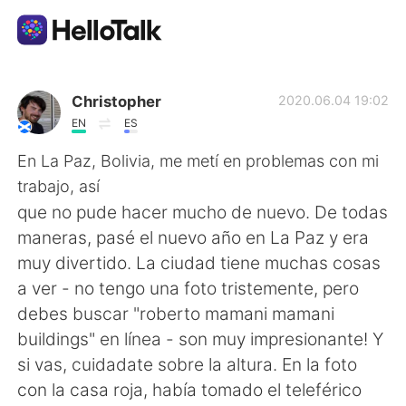
Language Exchange App
Christopher
2020.06.04 19:02
EN
ES
AI Grammar Checker
En La Paz, Bolivia, me metí en problemas con mi
trabajo, así
English
que no pude hacer mucho de nuevo. De todas
maneras, pasé el nuevo año en La Paz y era
muy divertido. La ciudad tiene muchas cosas
简体中文
繁體中文
a ver - no tengo una foto tristemente, pero
debes buscar "roberto mamani mamani
Español
العربية
buildings" en línea - son muy impresionante! Y
si vas, cuidadate sobre la altura. En la foto
Français
Deutsch
con la casa roja, había tomado el teleférico