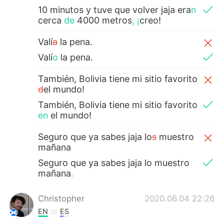
10 minutos y tuve que volver jaja era
n
cerca
de
4000 metros
,
¡
creo!
Valí
a
la pena.
Valí
o
la pena.
También, Bolivia tiene mi sitio favorito
d
el mundo!
También, Bolivia tiene mi sitio favorito
en
el mundo!
Seguro que ya sabes jaja lo
s
muestro
mañana
Seguro que ya sabes jaja lo muestro
mañana
.
Christopher
2020.06.04 22:26
EN
ES