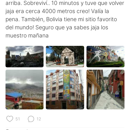
日本語
한국어
arriba. Sobreviví.. 10 minutos y tuve que volver
jaja era cerca 4000 metros creo! Valía la
Русский
ไทย
pena. También, Bolivia tiene mi sitio favorito
del mundo! Seguro que ya sabes jaja los
Indonesia
Italiano
muestro mañana
Türkçe
Tiếng Việt
Português
51
12