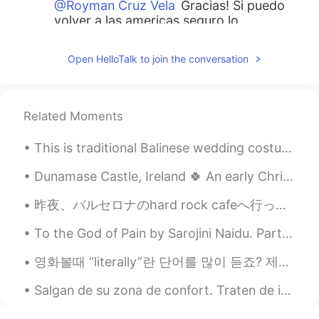
@Royman Cruz Vela
Gracias! Si puedo
volver a las americas seguro lo
mencionaré en la app 😊
Open HelloTalk to join the conversation
Royman Cruz Vela
2020.06.04 20:28
ES
EN
I send my regards, I know that you had
Related Moments
good experiences in my country, if you
come back, won't forget to write me. 📝
This is traditional Balinese wedding costumes. They are so beautiful. What kind of wedding costum...
Roy
Dunamase Castle, Ireland 🍀 An early Christian settlement in the 9th century. Pillaged by Vikings ...
Christopher
2020.06.04 20:23
EN
ES
昨夜、バルセロナのhard rock cafeへ行った。🍔 普通はいつも長い行列があるけど、最近人があまりいない。ちょっとラッキーだった。 さすがhard rock cafe！カクテルはオリジナ...
@Mercy
gracias! Y tal vez! Jaja
To the God of Pain by Sarojini Naidu. Part 1 of 2. UNWILLING priestess in thy cruel fane, Long ...
Mercy
2020.06.04 19:45
영화볼때 “literally”란 단어를 많이 듣죠? 제가 오늘 literally에 대해 설명해볼게요! 😆 “Literally” is an informal word used...
ES
DE
Salgan de su zona de confort. Traten de ir más allá de sus propios límites. Si no están empujando...
De todas maneras, pasé el nuev
o añ
o
en La Paz y e
ra
muy divertido.