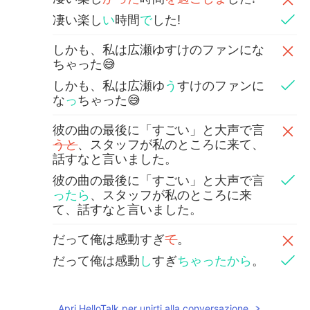
凄い楽し
い
時間
で
した!
しかも、私は広瀬ゆすけのファンにな
ちゃった😅
しかも、私は広瀬ゆ
う
すけのファンに
な
っ
ちゃった😅
彼の曲の最後に「すごい」と大声で言
うと
、スタッフが私のところに来て、
話すなと言いました。
彼の曲の最後に「すごい」と大声で言
ったら
、スタッフが私のところに来
て、話すなと言いました。
だって俺は感動すぎ
て
。
だって俺は感動
し
すぎ
ちゃったから
。
Apri HelloTalk per unirti alla conversazione