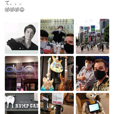
Deutsch
日本語
て。。。
🤣🤣🤣😅
한국어
Русский
ไทย
Indonesia
Türkçe
Tiếng Việt
Português