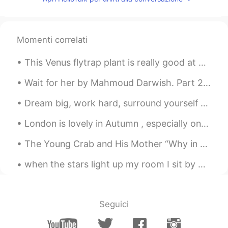
Momenti correlati
This Venus flytrap plant is really good at catching flies after I've paralyzed them and tossed th...
Wait for her by Mahmoud Darwish. Part 2 of 2. Wait for her to sit in a garden at the peak of it...
Dream big, work hard, surround yourself with good people who will support you when it rains not o...
London is lovely in Autumn , especially on a sunny day . We had gorgeous weather on Monday ! It ...
The Young Crab and His Mother “Why in the world do you walk sideways like that?” said a Mother C...
when the stars light up my room I sit by myself Talking to the moon Trying to get you In hope you...
Seguici