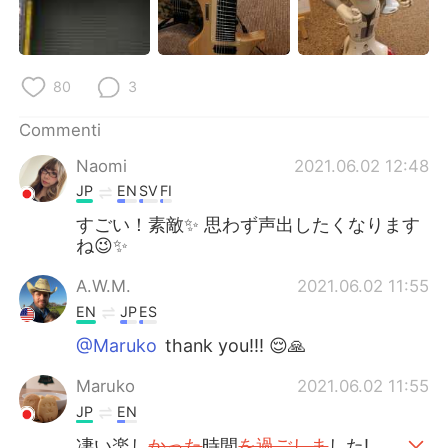
80
3
Commenti
Naomi
2021.06.02 12:48
JP
EN
SV
FI
すごい！素敵✨ 思わず声出したくなります
ね😉✨
A.W.M.
2021.06.02 11:55
EN
JP
ES
@Maruko
thank you!!! 😌🙏
Maruko
2021.06.02 11:55
JP
EN
凄い楽し
かった
時間
を過ごしま
した!