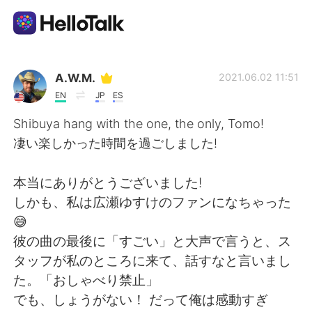
App di scambio linguistico
A.W.M.
2021.06.02 11:51
EN
JP
ES
AI Grammar Checker
Shibuya hang with the one, the only, Tomo!
凄い楽しかった時間を過ごしました!
Italiano
本当にありがとうございました!
しかも、私は広瀬ゆすけのファンになちゃった
English
简体中文
😅
彼の曲の最後に「すごい」と大声で言うと、ス
繁體中文
Español
タッフが私のところに来て、話すなと言いまし
た。「おしゃべり禁止」
العربية
Français
でも、しょうがない！ だって俺は感動すぎ