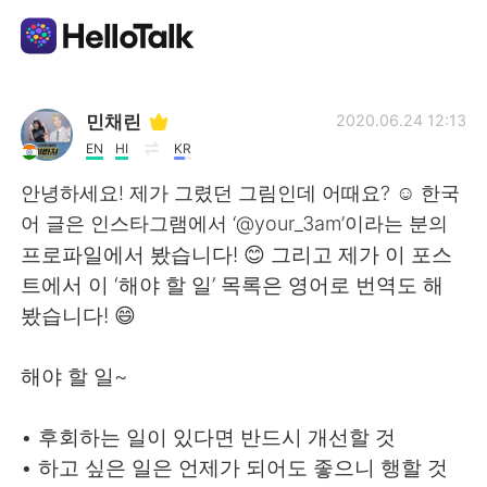
Language Exchange App
민채린
2020.06.24 12:13
EN
HI
KR
AI Grammar Checker
안녕하세요! 제가 그렸던 그림인데 어때요? ☺️ 한국
어 글은 인스타그램에서 ‘@your_3am’이라는 분의
English
프로파일에서 봤습니다! 😊 그리고 제가 이 포스
트에서 이 ‘해야 할 일’ 목록은 영어로 번역도 해
봤습니다! 😄
简体中文
繁體中文
해야 할 일~
Español
العربية
• 후회하는 일이 있다면 반드시 개선할 것
Français
Deutsch
• 하고 싶은 일은 언제가 되어도 좋으니 행할 것