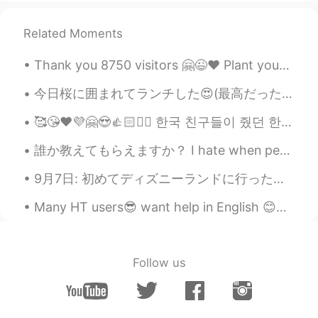
리는 것을 좋아하는 사람들은 거의 다 저 볼
펜 가지고 있어요 😄
Related Moments
마카롱
2020.06.24 13:58
Thank you 8750 visitors 🤗😉❤️ Plant your likes 👍🏻Make a mark Leave your trace Light or dark...😘💞💜...
KR
EN
너무 잘 그리셨어요~
今日桜に囲まれてランチした😍(最高だった) 10分で食べて、20分たくさん桜と自撮り撮ったw そして、今日気づいたのは、私桜🌸が本当に好き😱❤ 滅多に出かけたくない私でも、今日、昼間に会社の近...
🥰😘❤️💜🤗😍👍🏻✌🏻 한국 친구들이 줬던 한국 친구들을 만나서 너무 고마워요 내일은 내 b 날입니다. 그들은 뭔가를 계획하고 있지만 올해 생일을 축하 할 수 없습니다. s...
정은기
2020.06.24 12:45
KR
EN
誰か教えてもらえますか？ I hate when people message me first and then don't talk...and just read my messages ...
• I should do whatever I want to do
9月7日: 初めてディズニーランドに行った！☺️ めっちゃ楽しかった！❤️❤️ 来週の９月12日に誕生日なのに、同僚からもらったシールを今日貼ってたから、ずっと朝9時から22時までに「お誕生日...
wh
en
ev
er
I
w
a
n
t
to
.
• I should do whatever I want to do
.
It
Many HT users😎 want help in English 😊✌🏻👍🏻 please read ,record , post English is treated as a l...
do
e
s
n
't matt
er w
he
n
. 이 뜻에 더
가깝
습니다
.
Follow us
Irang
2020.06.24 12:23
KR
EN
Such A Nice Card!