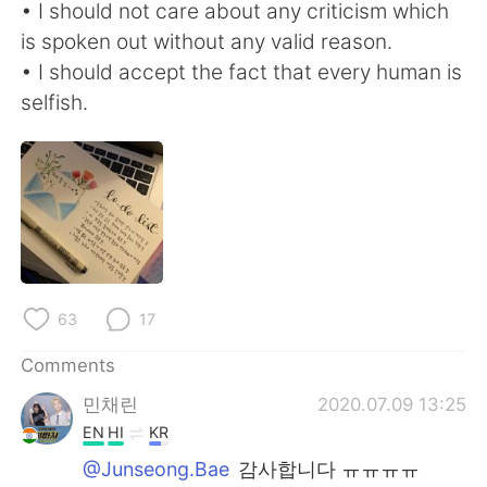
• I should not care about any criticism which
is spoken out without any valid reason.
• I should accept the fact that every human is
selfish.
63
17
Comments
민채린
2020.07.09 13:25
EN
HI
KR
@Junseong.Bae
감사합니다 ㅠㅠㅠㅠ