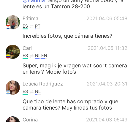
@Fátima
tengo un Sony Alpha 6000 y la
lente es un Tamron 28-200
Fátima
2021.04.06 05:48
ES
PT
Increíbles fotos, que cámara tienes?
Cari
2021.04.05 11:32
ES
NL
EN
Super, mag ik je vragen wat soort camera
en lens ? Mooie foto’s
Leticia Rodríguez
2021.04.03 20:31
ES
NL
Que tipo de lente has comprado y que
camara tienes? Muy lindas tus fotos
Corina
2021.04.03 05:49
ES
EN