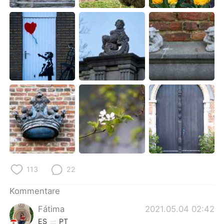
日本語
한국어
Русский
ไทย
Indonesia
Italiano
Türkçe
Tiếng Việt
Português
113
22
Kommentare
Fátima
2021.05.04 02:42
ES
PT