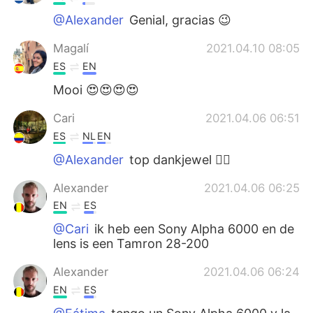
@Alexander
Genial, gracias 😉
Magalí
2021.04.10 08:05
ES
EN
Mooi 😍😍😍😍
Cari
2021.04.06 06:51
ES
NL
EN
@Alexander
top dankjewel 👍🏼
Alexander
2021.04.06 06:25
EN
ES
@Cari
ik heb een Sony Alpha 6000 en de
lens is een Tamron 28-200
Alexander
2021.04.06 06:24
EN
ES