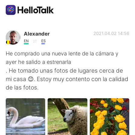
Sprachaustausch-App
Alexander
2021.04.02 14:56
EN
ES
AI Grammar Checker
He comprado una nueva lente de la cámara y
ayer he salido a estrenarla
Deutsch
. He tomado unas fotos de lugares cerca de
mi casa 😊. Estoy muy contento con la calidad
de las fotos.
English
简体中文
繁體中文
Español
العربية
Français