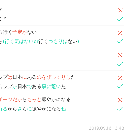
？
く？
ら行く
予定が
ない
ら
(行く気はないor
行く
つもりは
ない
)
ップ
は
日本
に
ある
のをびっくりし
た
カップ
が
日本
で
ある
事に驚い
た
ポーツだか
ら
もっと
賑やかになる
れる
から
さ
ら
に
賑やかになる
ね
2019.09.16 13:43