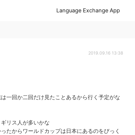
Language Exchange App
2019.09.16 13:38
俺は一回か二回だけ見たことあるから行く予定がな
イギリス人が多いかな
かったからワールドカップは日本にあるのをびっく