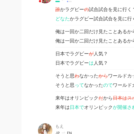
誰
かラグビー
の
試合試合を見に行く
どなた
かラグビー試合試合を見に行
俺は一回か二回だけ見たことあるか
俺は一回か二回だけ見たことあるか
日本でラグビー
が
人気？
日本でラグビー
は
人気？
そうと思
わ
なかった
から
ワールドカ
そうと思
って
なかった
ので
ワールド
来年はオリンピック
だ
から
日本はス
来年は
日本で
オリンピック
が開催さ
もえ
JP
EN