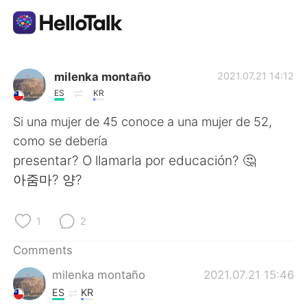
Language Exchange App
milenka montaño
2021.07.21 14:12
ES
KR
AI Grammar Checker
Si una mujer de 45 conoce a una mujer de 52,
como se debería
English
presentar? O llamarla por educación? 🤔
아줌마? 양?
简体中文
繁體中文
1
2
Español
العربية
Comments
milenka montaño
2021.07.21 15:46
Français
Deutsch
ES
KR