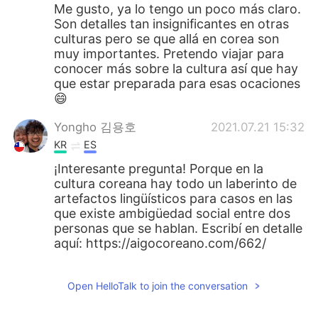
日本語
한국어
Me gusto, ya lo tengo un poco más claro.
Son detalles tan insignificantes en otras
culturas pero se que allá en corea son
Русский
ไทย
muy importantes. Pretendo viajar para
conocer más sobre la cultura así que hay
Indonesia
Italiano
que estar preparada para esas ocaciones
😄
Türkçe
Tiếng Việt
Yongho 김용호
2021.07.21 15:32
KR
ES
Português
¡Interesante pregunta! Porque en la
cultura coreana hay todo un laberinto de
artefactos lingüísticos para casos en las
que existe ambigüedad social entre dos
personas que se hablan. Escribí en detalle
aquí: https://aigocoreano.com/662/
Open HelloTalk to join the conversation