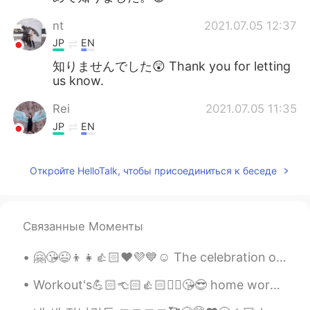
nt
2021.07.05 12:37
JP
EN
知りませんでした😲 Thank you for letting
us know.
Rei
2021.07.05 11:35
JP
EN
パラタは食べますか？
Откройте HelloTalk, чтобы присоединиться к беседе
Choi
2021.07.05 11:16
JP
EN
ソーナンダー！知らなかった！
Связанные Моменты
megumi
2021.07.05 11:02
🤗😘😉👦👧👍🏻❤️💜💙☺️ The celebration of Children's Day in India dates back to 1956. Prior to the death ...
JP
EN
Workout's💪🏻👈🏻👍🏻✌🏻😘😎 home workout's really want to go gym workouts pain is enjoyable 운동😍🤩😘 가정 ...
インドの他
の地域では、レストランで
のみ
利用でき
ます。