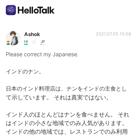
Приложение для Языкового Обмена
Ashok
2021.07.05 10:58
HI
JP
AI Grammar Checker
Please correct my Japanese.
Русский
インドのナン。
日本のインド料理店は、ナンをインドの主食とし
English
简体中文
て示しています。 それは真実ではない。
繁體中文
Español
インド人のほとんどはナンを食べません。 それ
はインドの小さな地域でのみ人気があります。
العربية
Français
インドの他の地域では、レストランでのみ利用