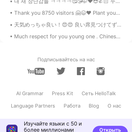
내 새 장난감들 ㅋㅋㅋㅋ🥰😘🤭❤️😍👍🏻 누가 데드 리프트를 좋아하는가? 얼마나 들 수 있어요? Who else like lifting? How much you can li...
それ以外
の地域では、レストランでの
み
見られ
ます。
Thank you 8750 visitors 🤗😉❤️ Plant your likes 👍🏻Make a mark Leave your trace Light or dark...😘💞💜...
天気めっちゃ良い！😍😍 良い席見つけてずっと座ってる😝(もう30分かな)(めっちゃ暇人 www) でも、なんか平和で良い感じなので、めっちゃ眠くなってる😌(早く帰らないとここで寝てしまう😂😂) ...
Yumi
2021.07.05 11:02
JP
EN
Much respect for you young one . Chinese Olympic athlete Quan Hongchan. Her story really moved me...
知らなかった〜😂 日本語はすべて正しいで
す！
Подписывайтесь на нас
Aoi
2021.07.05 11:01
JP
EN
知らなかったです！ 私はナンが大好きです
😄
AI Grammar
Press Kit
Сеть HelloTalk
Language Partners
Работа
Blog
О нас
Изучайте языки с 50 и
более миллионами
Открыть