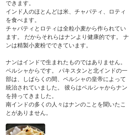
Deutsch
日本語
できます。
インド人のほとんどは米、チャパティ、ロティ
한국어
ไทย
を食べます。
チャパティとロティは全粒小麦から作られてい
Indonesia
Italiano
ます。 だからそれらはナンより健康的です。 ナ
ンは精製小麦粉でできています。
Türkçe
Tiếng Việt
ナンはインドで生まれたものではありません。
Português
ペルシャからです。 パキスタンと北インドの一
部は、しばらくの間、ペルシャの皇帝によって
統治されていました。 彼らはペルシャからナン
を持ってきました。
南インドの多くの人々はナンのことを聞いたこ
とがありません。